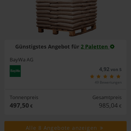
Günstigstes Angebot für
2 Paletten
BayWa AG
4,92
von 5
49 Bewertungen
Tonnenpreis
Gesamtpreis
497,50
985,04
€
€
Alle 8 Angebote anzeigen