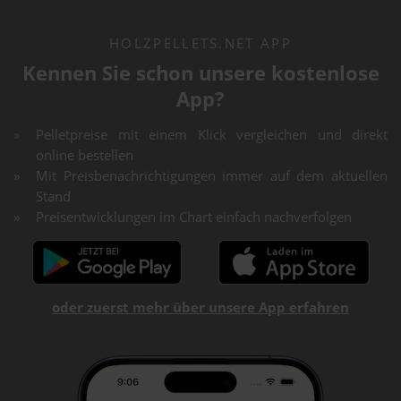
HOLZPELLETS.NET APP
Kennen Sie schon unsere kostenlose
App?
Pelletpreise mit einem Klick vergleichen und direkt
online bestellen
Mit Preisbenachrichtigungen immer auf dem aktuellen
Stand
Preisentwicklungen im Chart einfach nachverfolgen
oder zuerst mehr über unsere App erfahren