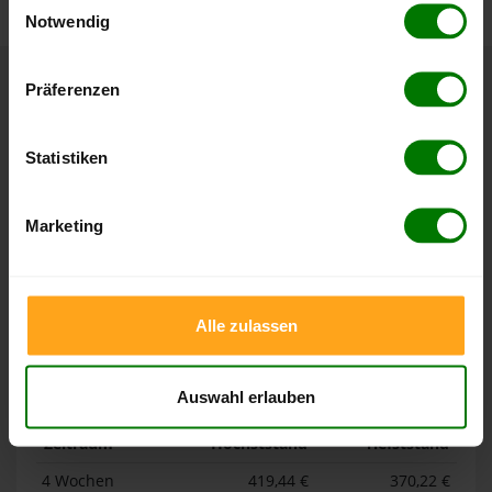
Notwendig
Hier finden Sie unser
Impressum
und unsere
Datenschutzerklärung
.
Präferenzen
Höchst- und Tiefststände der
Pelletspreise in Talheim
Statistiken
Die Tabellen zeigen die
Höchst- und Tiefststände der
Pelletspreise für lose Holzpellets und Holzpellets
Marketing
Sackware in Talheim
. Das dazugehörige Datum zeigt,
wann der Höchst- oder Tiefststand im jeweiligen Zeitraum
erreicht wurde.
Alle zulassen
Lose Holzpellets
Auswahl erlauben
Zeitraum
Höchststand
Tiefststand
4 Wochen
419,44 €
370,22 €