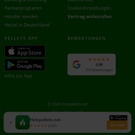
Partnerprogramm
Cookie-Einstellungen
Händler werden
Vertrag widerrufen
Heizöl in Deutschland
PELLETS APP
BEWERTUNGEN
4,90
315 Bewertungen
Infos zur App
© 2026 Holzpellets.net
Facebook
Instagram
WhatsApp
Holzpellets.net
×
Zur App
★★★★★
★★★★★
gratis