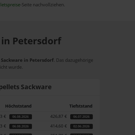
letspreise
-Seite nachvollziehen.
 in Petersdorf
s Sackware in Petersdorf
. Das dazugehörige
icht wurde.
pellets Sackware
Höchststand
Tiefststand
03 €
426,87 €
06.08.2026
06.07.2026
03 €
414,60 €
06.08.2026
02.06.2026