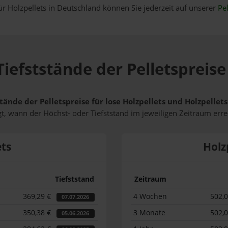
ür Holzpellets in Deutschland können Sie jederzeit auf unserer
Pel
iefststände der Pelletspreise
tände der Pelletspreise für lose Holzpellets und Holzpellet
t, wann der Höchst- oder Tiefststand im jeweiligen Zeitraum erre
ets
Holz
Tiefststand
Zeitraum
369,29 €
4 Wochen
502,
07.07.2026
350,38 €
3 Monate
502,
05.06.2026