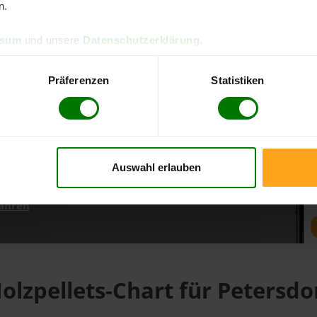
n.
ssum
und unsere
Datenschutzerklärung
.
d direkt online bestellen
m aktuellen Stand
Präferenzen
Statistiken
erfolgen
Auswahl erlauben
fahren
olzpellets-Chart für Petersdo