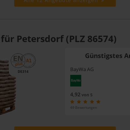
Alle 12 Angebote anzeigen
für Petersdorf (PLZ 86574)
Günstigstes A
BayWa AG
DE314
4,92
von 5
49 Bewertungen