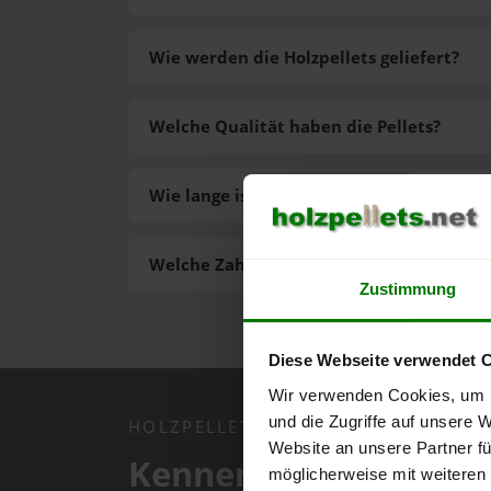
Wie werden die Holzpellets geliefert?
Welche Qualität haben die Pellets?
Wie lange ist die Lieferzeit der Pellets?
Welche Zahlungsarten gibt es?
Zustimmung
Diese Webseite verwendet 
Wir verwenden Cookies, um I
und die Zugriffe auf unsere 
HOLZPELLETS.NET APP
Website an unsere Partner fü
Kennen Sie schon uns
möglicherweise mit weiteren