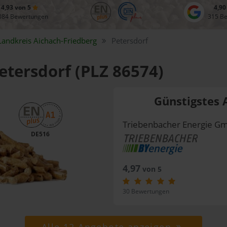
4,93 von 5
4,90
084 Bewertungen
315 B
Landkreis
Aichach-Friedberg
Petersdorf
Petersdorf (PLZ 86574)
Günstigstes 
Triebenbacher Energie G
DE516
4,97
von 5
30 Bewertungen