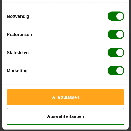
haben oder die sie im Rahmen Ihrer Nutzung der Dienste
Die aktuelle Preisentwicklung für Holzpellets in Deutschland
gesammelt haben.
Einwilligungsauswahl
können Sie jederzeit auf unserer
Pelletspreise
-Seite
Notwendig
nachvollziehen.
Hier finden Sie unser
Impressum
und unsere
Datenschutzerklärung
.
Präferenzen
Höchst- und Tiefststände der
Statistiken
Pelletspreise in Großschwabhausen
Marketing
Die Tabellen zeigen die
Höchst- und Tiefststände der
Pelletspreise für lose Holzpellets und Holzpellets
Sackware in Großschwabhausen
. Das dazugehörige
Datum zeigt, wann der Höchst- oder Tiefststand im
Alle zulassen
jeweiligen Zeitraum erreicht wurde.
Auswahl erlauben
Lose Holzpellets