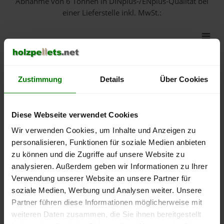
Abnahme
von 6 Tonnen
in DINplus-/ENplus-Qualität bei
einer Lieferstelle inkl. MwSt.:
550 €
500 €
Zustimmung
Details
Über Cookies
450 €
400 €
Diese Webseite verwendet Cookies
Wir verwenden Cookies, um Inhalte und Anzeigen zu
350 €
personalisieren, Funktionen für soziale Medien anbieten
zu können und die Zugriffe auf unsere Website zu
300 €
analysieren. Außerdem geben wir Informationen zu Ihrer
Verwendung unserer Website an unsere Partner für
250 €
September
Januar
Mai
soziale Medien, Werbung und Analysen weiter. Unsere
2025
2026
2026
Partner führen diese Informationen möglicherweise mit
lose Ware
Sackware
weiteren Daten zusammen, die Sie ihnen bereitgestellt