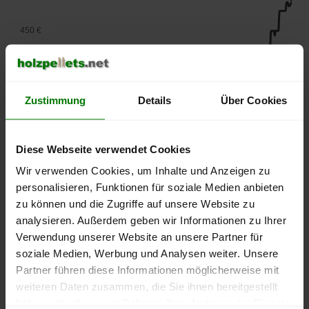
450 €
400 €
Zustimmung
Details
Über Cookies
350 €
300 €
Diese Webseite verwendet Cookies
Wir verwenden Cookies, um Inhalte und Anzeigen zu
250 €
personalisieren, Funktionen für soziale Medien anbieten
September
Januar
Mai
zu können und die Zugriffe auf unsere Website zu
2025
2026
2026
analysieren. Außerdem geben wir Informationen zu Ihrer
lose Ware
Sackware
Verwendung unserer Website an unsere Partner für
Die aktuelle Preisentwicklung für Holzpellets in Deutschland
soziale Medien, Werbung und Analysen weiter. Unsere
können Sie jederzeit auf unserer
Pelletspreise
-Seite
Partner führen diese Informationen möglicherweise mit
nachvollziehen.
weiteren Daten zusammen, die Sie ihnen bereitgestellt
haben oder die sie im Rahmen Ihrer Nutzung der Dienste