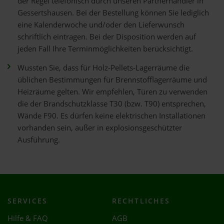
der Regel telefonisch durch unseren Partnerhändler in
Gessertshausen. Bei der Bestellung können Sie lediglich
eine Kalenderwoche und/oder den Lieferwunsch
schriftlich eintragen. Bei der Disposition werden auf
jeden Fall Ihre Terminmöglichkeiten berücksichtigt.
Wussten Sie, dass für Holz-Pellets-Lagerräume die
üblichen Bestimmungen für Brennstofflagerräume und
Heizräume gelten. Wir empfehlen, Türen zu verwenden
die der Brandschutzklasse T30 (bzw. T90) entsprechen,
Wände F90. Es dürfen keine elektrischen Installationen
vorhanden sein, außer in explosionsgeschützter
Ausführung.
SERVICES
RECHTLICHES
Hilfe & FAQ
AGB