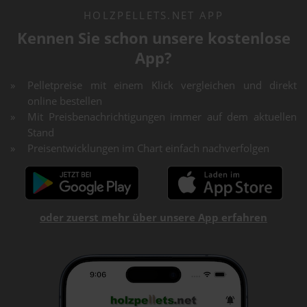
HOLZPELLETS.NET APP
Kennen Sie schon unsere kostenlose
App?
Pelletpreise mit einem Klick vergleichen und direkt
online bestellen
Mit Preisbenachrichtigungen immer auf dem aktuellen
Stand
Preisentwicklungen im Chart einfach nachverfolgen
oder zuerst mehr über unsere App erfahren