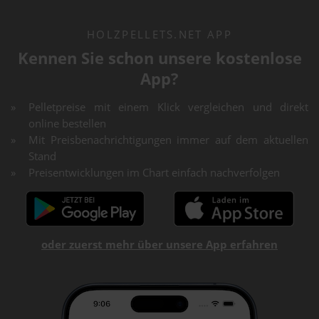
HOLZPELLETS.NET APP
Kennen Sie schon unsere kostenlose
App?
Pelletpreise mit einem Klick vergleichen und direkt
online bestellen
Mit Preisbenachrichtigungen immer auf dem aktuellen
Stand
Preisentwicklungen im Chart einfach nachverfolgen
oder zuerst mehr über unsere App erfahren