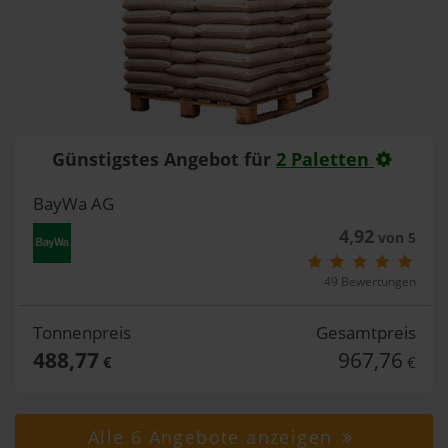
Günstigstes Angebot für
2 Paletten
BayWa AG
4,92
von 5
49 Bewertungen
Tonnenpreis
Gesamtpreis
488,77
967,76
€
€
Alle 6 Angebote anzeigen