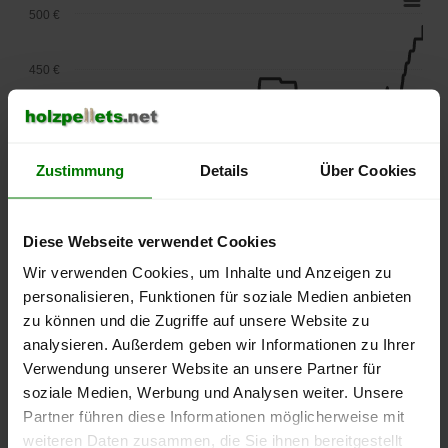
500 €
450 €
400 €
Zustimmung
Details
Über Cookies
350 €
300 €
Diese Webseite verwendet Cookies
Wir verwenden Cookies, um Inhalte und Anzeigen zu
250 €
personalisieren, Funktionen für soziale Medien anbieten
September
Januar
Mai
zu können und die Zugriffe auf unsere Website zu
2025
2026
2026
analysieren. Außerdem geben wir Informationen zu Ihrer
lose Ware
Sackware
Verwendung unserer Website an unsere Partner für
Die aktuelle Preisentwicklung für Holzpellets in Deutschland
soziale Medien, Werbung und Analysen weiter. Unsere
können Sie jederzeit auf unserer
Pelletspreise
-Seite
Partner führen diese Informationen möglicherweise mit
nachvollziehen.
weiteren Daten zusammen, die Sie ihnen bereitgestellt