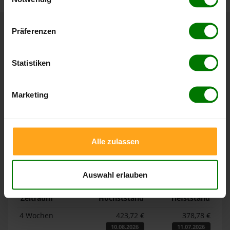
Hier finden Sie unser
Impressum
und unsere
Datenschutzerklärung
.
Präferenzen
Höchst- und Tiefststände der
Pelletspreise in Hallstadt
Statistiken
Die Tabellen zeigen die
Höchst- und Tiefststände der
Marketing
Pelletspreise für lose Holzpellets und Holzpellets
Sackware in Hallstadt
. Das dazugehörige Datum zeigt,
wann der Höchst- oder Tiefststand im jeweiligen Zeitraum
erreicht wurde.
Alle zulassen
Lose Holzpellets
Auswahl erlauben
Zeitraum
Höchststand
Tiefststand
4 Wochen
423,72 €
378,78 €
10.08.2026
11.07.2026