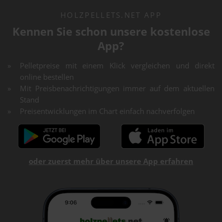
HOLZPELLETS.NET APP
Kennen Sie schon unsere kostenlose
App?
Pelletpreise mit einem Klick vergleichen und direkt
online bestellen
Mit Preisbenachrichtigungen immer auf dem aktuellen
Stand
Preisentwicklungen im Chart einfach nachverfolgen
oder zuerst mehr über unsere App erfahren