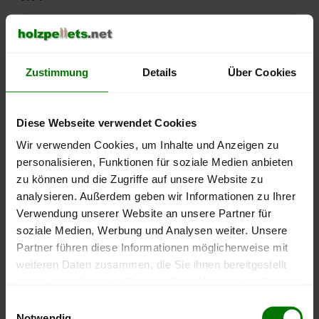
500 €
450 €
Zustimmung
Details
Über Cookies
400 €
Diese Webseite verwendet Cookies
350 €
Wir verwenden Cookies, um Inhalte und Anzeigen zu
personalisieren, Funktionen für soziale Medien anbieten
300 €
zu können und die Zugriffe auf unsere Website zu
250 €
analysieren. Außerdem geben wir Informationen zu Ihrer
September
Januar
Mai
Verwendung unserer Website an unsere Partner für
2025
2026
2026
soziale Medien, Werbung und Analysen weiter. Unsere
lose Ware
Sackware
Partner führen diese Informationen möglicherweise mit
Die aktuelle Preisentwicklung für Holzpellets in Deutschland
weiteren Daten zusammen, die Sie ihnen bereitgestellt
können Sie jederzeit auf unserer
Pelletspreise
-Seite
haben oder die sie im Rahmen Ihrer Nutzung der Dienste
nachvollziehen.
gesammelt haben.
Einwilligungsauswahl
Notwendig