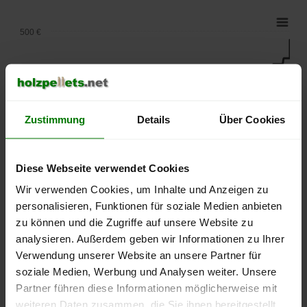
500 €
450 €
400 €
Zustimmung
Details
Über Cookies
350 €
Diese Webseite verwendet Cookies
300 €
Wir verwenden Cookies, um Inhalte und Anzeigen zu
personalisieren, Funktionen für soziale Medien anbieten
250 €
zu können und die Zugriffe auf unsere Website zu
September
Januar
Mai
analysieren. Außerdem geben wir Informationen zu Ihrer
2025
2026
2026
Verwendung unserer Website an unsere Partner für
lose Ware
Sackware
soziale Medien, Werbung und Analysen weiter. Unsere
Partner führen diese Informationen möglicherweise mit
Die aktuelle Preisentwicklung für Holzpellets in Deutschland
können Sie jederzeit auf unserer
Pelletspreise
-Seite
weiteren Daten zusammen, die Sie ihnen bereitgestellt