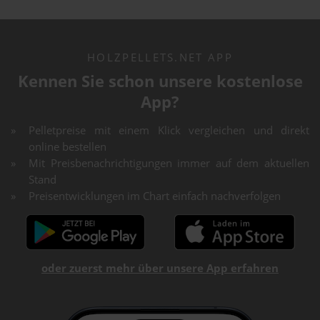
HOLZPELLETS.NET APP
Kennen Sie schon unsere kostenlose
App?
Pelletpreise mit einem Klick vergleichen und direkt
online bestellen
Mit Preisbenachrichtigungen immer auf dem aktuellen
Stand
Preisentwicklungen im Chart einfach nachverfolgen
oder zuerst mehr über unsere App erfahren