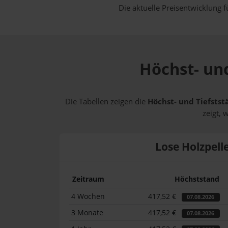
Die aktuelle Preisentwicklung f
Höchst- und
Die Tabellen zeigen die
Höchst- und Tiefstst
zeigt, 
Lose Holzpell
Zeitraum
Höchststand
4 Wochen
417,52 €
07.08.2026
3 Monate
417,52 €
07.08.2026