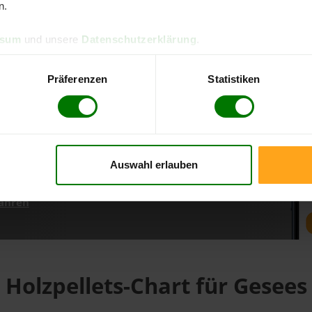
n.
ssum
und unsere
Datenschutzerklärung
.
d direkt online bestellen
m aktuellen Stand
Präferenzen
Statistiken
erfolgen
Auswahl erlauben
fahren
Holzpellets-Chart für Gesees