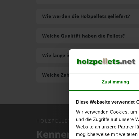
Wie werden die Holzpellets geliefert?
Welche Qualität haben die Pellets?
Wie lange ist die Lieferzeit der Pellets?
Welche Zahlungsarten gibt es?
Zustimmung
Diese Webseite verwendet 
Wir verwenden Cookies, um I
und die Zugriffe auf unsere 
HOLZPELLETS.NET APP
Website an unsere Partner fü
Kennen Sie schon uns
möglicherweise mit weiteren