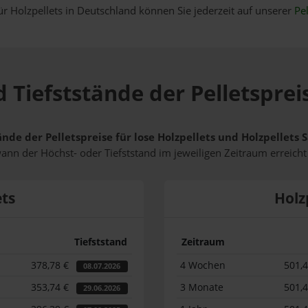
ür Holzpellets in Deutschland können Sie jederzeit auf unserer
Pel
 Tiefststände der Pelletsprei
ände der Pelletspreise für lose Holzpellets und Holzpellets
wann der Höchst- oder Tiefststand im jeweiligen Zeitraum erreich
ets
Holz
Tiefststand
Zeitraum
378,78 €
4 Wochen
501,
08.07.2026
353,74 €
3 Monate
501,
29.06.2026