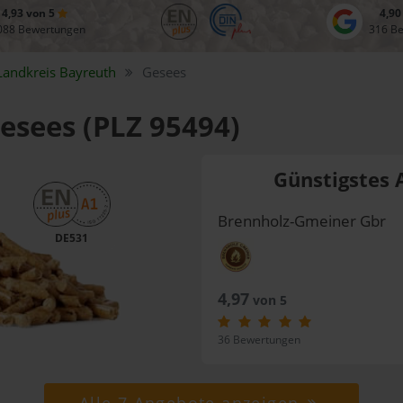
4,93 von 5
4,90
088 Bewertungen
316 B
Landkreis
Bayreuth
Gesees
Gesees (PLZ 95494)
Günstigstes 
Brennholz-Gmeiner Gbr
DE531
4,97
von 5
36 Bewertungen