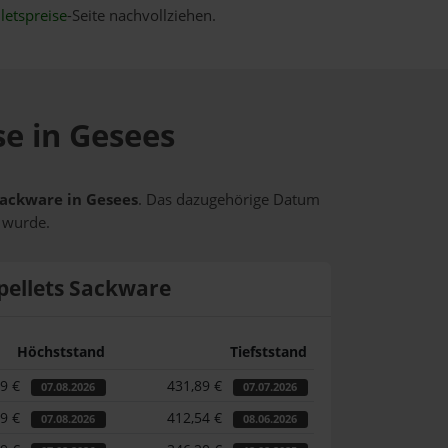
letspreise
-Seite nachvollziehen.
se in Gesees
 Sackware in Gesees
. Das dazugehörige Datum
t wurde.
pellets Sackware
Höchststand
Tiefststand
49 €
431,89 €
07.08.2026
07.07.2026
49 €
412,54 €
07.08.2026
08.06.2026