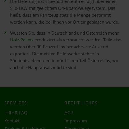
Die Lieferung nach Seybothenreuth erfolgt über einen
Silo-LKW mit geeichtem On-Board-Wiegesystem. Das
heißt, dass am Fahrzeug stets die Menge bestimmt
werden kann, die bei Ihnen vor Ort eingeblasen wurde.
Wussten Sie, dass in Deutschland und Österreich mehr
Holz-Pellets
produziert als verbraucht werden. Teilweise
werden über 30 Prozent ins benachbarte Ausland
exportiert. Die meisten Pelletwerke stehen in
Süddeutschland und in nördlichen Teil Österreichs, wo
auch die Hauptabsatzmärkte sind.
SERVICES
RECHTLICHES
Hilfe & FAQ
AGB
Kontakt
Impressum
Zahlung & Lieferung
Datenschutz