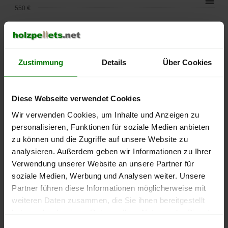
550 €
500 €
450 €
Zustimmung
Details
Über Cookies
400 €
Diese Webseite verwendet Cookies
350 €
Wir verwenden Cookies, um Inhalte und Anzeigen zu
300 €
personalisieren, Funktionen für soziale Medien anbieten
zu können und die Zugriffe auf unsere Website zu
250 €
analysieren. Außerdem geben wir Informationen zu Ihrer
September
Januar
Mai
Verwendung unserer Website an unsere Partner für
2025
2026
2026
soziale Medien, Werbung und Analysen weiter. Unsere
lose Ware
Sackware
Partner führen diese Informationen möglicherweise mit
Die aktuelle Preisentwicklung für Holzpellets in Deutschland
weiteren Daten zusammen, die Sie ihnen bereitgestellt
können Sie jederzeit auf unserer
Pelletspreise
-Seite
haben oder die sie im Rahmen Ihrer Nutzung der Dienste
nachvollziehen.
gesammelt haben.
Einwilligungsauswahl