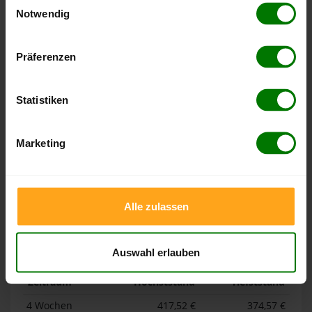
Notwendig
Hier finden Sie unser
Impressum
und unsere
Datenschutzerklärung
.
Präferenzen
Höchst- und Tiefststände der
Pelletspreise in Seybothenreuth
Statistiken
Die Tabellen zeigen die
Höchst- und Tiefststände der
Pelletspreise für lose Holzpellets und Holzpellets
Marketing
Sackware in Seybothenreuth
. Das dazugehörige Datum
zeigt, wann der Höchst- oder Tiefststand im jeweiligen
Zeitraum erreicht wurde.
Alle zulassen
Lose Holzpellets
Auswahl erlauben
Zeitraum
Höchststand
Tiefststand
4 Wochen
417,52 €
374,57 €