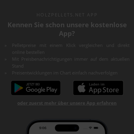
HOLZPELLETS.NET APP
Kennen Sie schon unsere kostenlose
App?
Pelletpreise mit einem Klick vergleichen und direkt
online bestellen
Mit Preisbenachrichtigungen immer auf dem aktuellen
Stand
Preisentwicklungen im Chart einfach nachverfolgen
oder zuerst mehr über unsere App erfahren