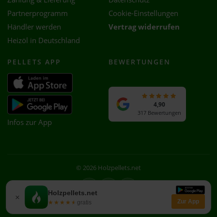
Partnerprogramm
Cookie-Einstellungen
Händler werden
Vertrag widerrufen
Heizöl in Deutschland
PELLETS APP
BEWERTUNGEN
4,90
317 Bewertungen
Infos zur App
© 2026 Holzpellets.net
Facebook
Instagram
WhatsApp
Holzpellets.net
×
Zur App
★★★★★
★★★★★
gratis