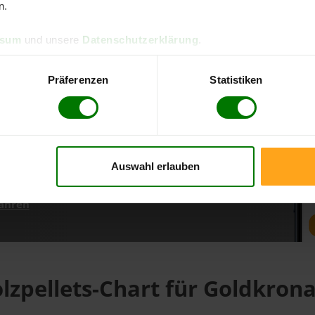
n.
ssum
und unsere
Datenschutzerklärung
.
d direkt online bestellen
m aktuellen Stand
Präferenzen
Statistiken
erfolgen
Auswahl erlauben
fahren
lzpellets-Chart für Goldkron