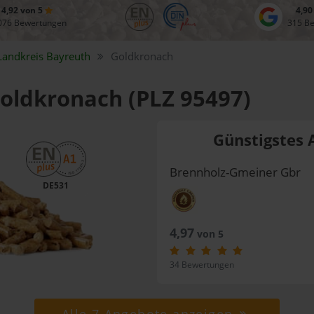
4,92 von 5
4,90
076 Bewertungen
315 B
Landkreis
Bayreuth
Goldkronach
Goldkronach (PLZ 95497)
Günstigstes 
Brennholz-Gmeiner Gbr
DE531
4,97
von 5
34 Bewertungen