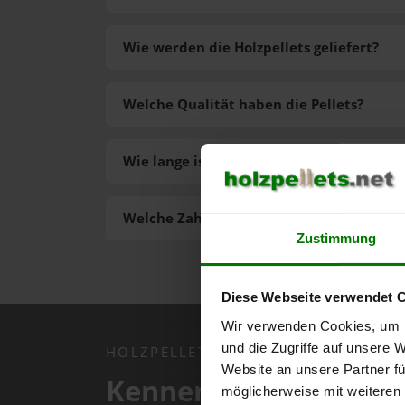
Wie werden die Holzpellets geliefert?
Welche Qualität haben die Pellets?
Wie lange ist die Lieferzeit der Pellets?
Welche Zahlungsarten gibt es?
Zustimmung
Diese Webseite verwendet 
Wir verwenden Cookies, um I
und die Zugriffe auf unsere 
HOLZPELLETS.NET APP
Website an unsere Partner fü
Kennen Sie schon uns
möglicherweise mit weiteren