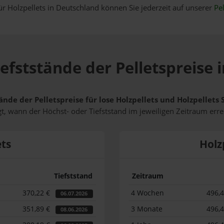
ür Holzpellets in Deutschland können Sie jederzeit auf unserer
Pel
efststände der Pelletspreise
ände der Pelletspreise für lose Holzpellets und Holzpellet
t, wann der Höchst- oder Tiefststand im jeweiligen Zeitraum erre
ets
Holz
Tiefststand
Zeitraum
370,22 €
4 Wochen
496,
06.07.2026
351,89 €
3 Monate
496,
08.06.2026