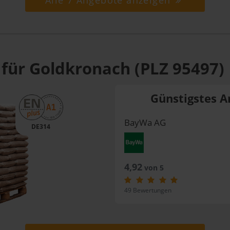
Alle 7 Angebote anzeigen
 für Goldkronach (PLZ 95497)
Günstigstes A
BayWa AG
DE314
4,92
von 5
49 Bewertungen