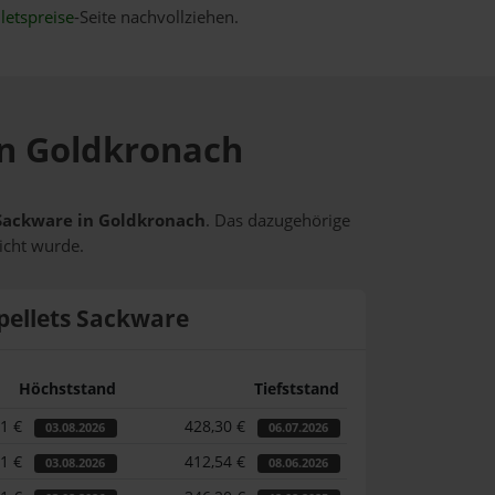
letspreise
-Seite nachvollziehen.
 in Goldkronach
s Sackware in Goldkronach
. Das dazugehörige
icht wurde.
pellets Sackware
Höchststand
Tiefststand
41 €
428,30 €
03.08.2026
06.07.2026
41 €
412,54 €
03.08.2026
08.06.2026