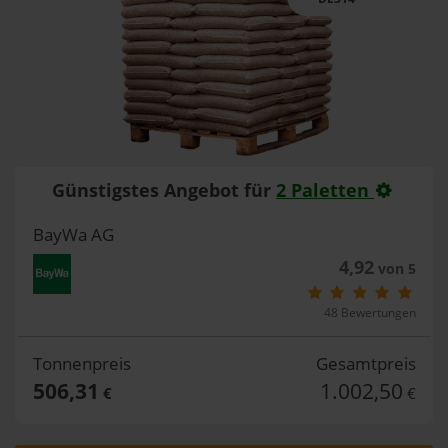
Günstigstes Angebot für
2 Paletten
BayWa AG
4,92
von 5
48 Bewertungen
Tonnenpreis
Gesamtpreis
506,31
1.002,50
€
€