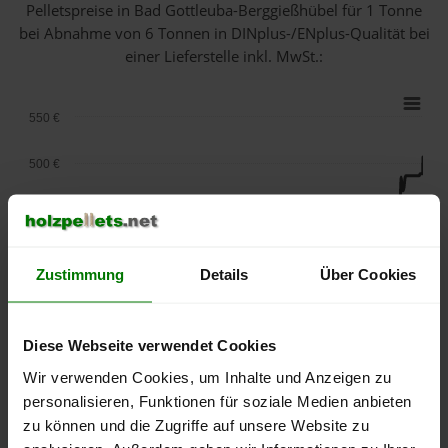
Pelletspreise in Bad Gottleuba-Berggießhübel für 1 Tonne
bei Abnahme
von 6 Tonnen
in DINplus-/ENplus-Qualität bei
einer Lieferstelle inkl. MwSt.:
550 €
500 €
450 €
400 €
Zustimmung
Details
Über Cookies
350 €
Diese Webseite verwendet Cookies
300 €
Wir verwenden Cookies, um Inhalte und Anzeigen zu
250 €
personalisieren, Funktionen für soziale Medien anbieten
September
Januar
Mai
zu können und die Zugriffe auf unsere Website zu
2025
2026
2026