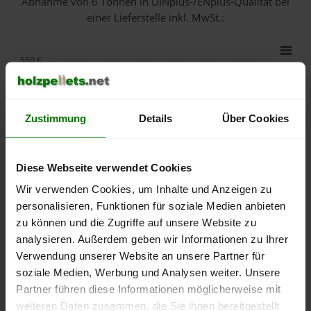
Abnahme
von 6 Tonnen
in DINplus-/ENplus-Qualität bei
einer Lieferstelle inkl. MwSt.:
550 €
500 €
Zustimmung
Details
Über Cookies
450 €
400 €
Diese Webseite verwendet Cookies
350 €
Wir verwenden Cookies, um Inhalte und Anzeigen zu
personalisieren, Funktionen für soziale Medien anbieten
300 €
zu können und die Zugriffe auf unsere Website zu
analysieren. Außerdem geben wir Informationen zu Ihrer
250 €
Verwendung unserer Website an unsere Partner für
September
Januar
Mai
soziale Medien, Werbung und Analysen weiter. Unsere
2025
2026
2026
Partner führen diese Informationen möglicherweise mit
lose Ware
Sackware
weiteren Daten zusammen, die Sie ihnen bereitgestellt