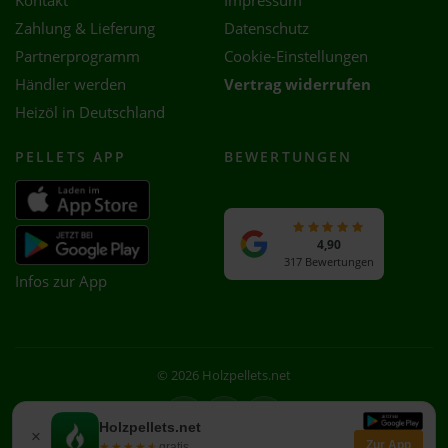
Kontakt
Impressum
Zahlung & Lieferung
Datenschutz
Partnerprogramm
Cookie-Einstellungen
Händler werden
Vertrag widerrufen
Heizöl in Deutschland
PELLETS APP
BEWERTUNGEN
4,90
317 Bewertungen
Infos zur App
© 2026 Holzpellets.net
Facebook
Instagram
WhatsApp
Holzpellets.net
×
Zur App
★★★★★
★★★★★
gratis