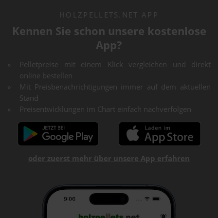
HOLZPELLETS.NET APP
Kennen Sie schon unsere kostenlose
App?
Pelletpreise mit einem Klick vergleichen und direkt
online bestellen
Mit Preisbenachrichtigungen immer auf dem aktuellen
Stand
Preisentwicklungen im Chart einfach nachverfolgen
oder zuerst mehr über unsere App erfahren