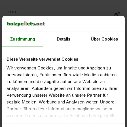
500 €
450 €
400 €
Zustimmung
Details
Über Cookies
350 €
Diese Webseite verwendet Cookies
300 €
Wir verwenden Cookies, um Inhalte und Anzeigen zu
personalisieren, Funktionen für soziale Medien anbieten
250 €
zu können und die Zugriffe auf unsere Website zu
September
Januar
Mai
2025
2026
2026
analysieren. Außerdem geben wir Informationen zu Ihrer
Verwendung unserer Website an unsere Partner für
lose Ware
Sackware
soziale Medien, Werbung und Analysen weiter. Unsere
Die aktuelle Preisentwicklung für Holzpellets in Deutschland
Partner führen diese Informationen möglicherweise mit
können Sie jederzeit auf unserer
Pelletspreise
-Seite
weiteren Daten zusammen, die Sie ihnen bereitgestellt
nachvollziehen.
haben oder die sie im Rahmen Ihrer Nutzung der Dienste