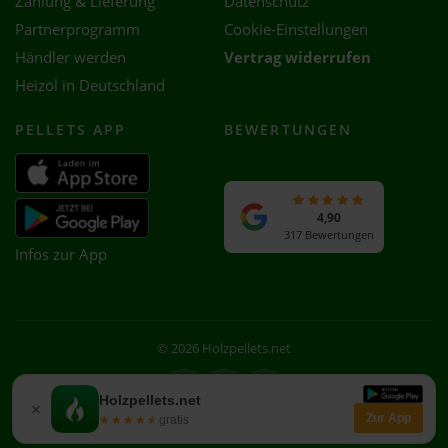
Zahlung & Lieferung
Datenschutz
Partnerprogramm
Cookie-Einstellungen
Händler werden
Vertrag widerrufen
Heizöl in Deutschland
PELLETS APP
BEWERTUNGEN
4,90
317 Bewertungen
Infos zur App
© 2026 Holzpellets.net
Facebook
Instagram
WhatsApp
Holzpellets.net
×
Zur App
★★★★★
★★★★★
gratis