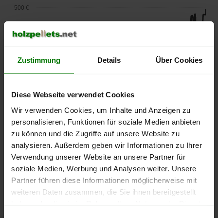
500 €
450 €
400 €
Zustimmung
Details
Über Cookies
350 €
Diese Webseite verwendet Cookies
300 €
Wir verwenden Cookies, um Inhalte und Anzeigen zu
250 €
personalisieren, Funktionen für soziale Medien anbieten
September
Januar
Mai
zu können und die Zugriffe auf unsere Website zu
2025
2026
2026
analysieren. Außerdem geben wir Informationen zu Ihrer
lose Ware
Sackware
Verwendung unserer Website an unsere Partner für
Die aktuelle Preisentwicklung für Holzpellets in Deutschland
soziale Medien, Werbung und Analysen weiter. Unsere
können Sie jederzeit auf unserer
Pelletspreise
-Seite
Partner führen diese Informationen möglicherweise mit
nachvollziehen.
weiteren Daten zusammen, die Sie ihnen bereitgestellt
haben oder die sie im Rahmen Ihrer Nutzung der Dienste
gesammelt haben.