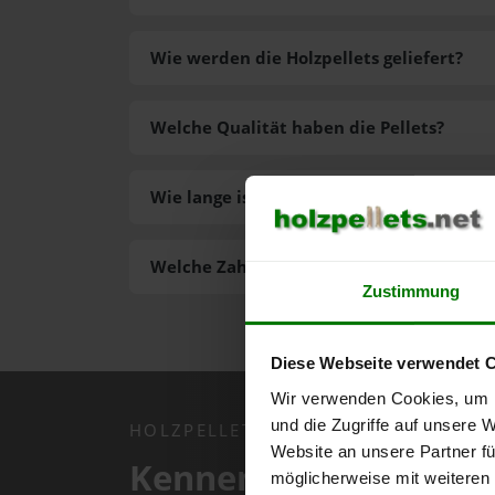
Wie werden die Holzpellets geliefert?
Welche Qualität haben die Pellets?
Wie lange ist die Lieferzeit der Pellets?
Welche Zahlungsarten gibt es?
Zustimmung
Diese Webseite verwendet 
Wir verwenden Cookies, um I
und die Zugriffe auf unsere 
HOLZPELLETS.NET APP
Website an unsere Partner fü
Kennen Sie schon uns
möglicherweise mit weiteren