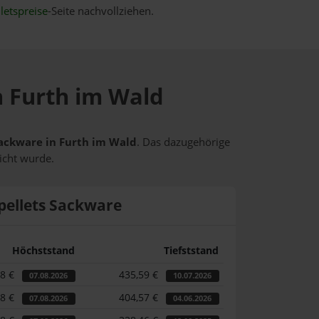
letspreise
-Seite nachvollziehen.
n Furth im Wald
 Sackware in Furth im Wald
. Das dazugehörige
icht wurde.
pellets Sackware
Höchststand
Tiefststand
18 €
435,59 €
07.08.2026
10.07.2026
18 €
404,57 €
07.08.2026
04.06.2026