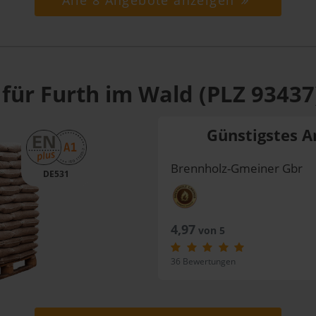
Alle 8 Angebote anzeigen
für Furth im Wald (PLZ 93437
Günstigstes A
Brennholz-Gmeiner Gbr
DE531
4,97
von 5
36 Bewertungen