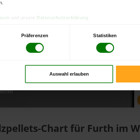
n.
ssum
und unsere
Datenschutzerklärung
.
d direkt online bestellen
m aktuellen Stand
Präferenzen
Statistiken
erfolgen
Auswahl erlauben
fahren
zpellets-Chart für Furth im 