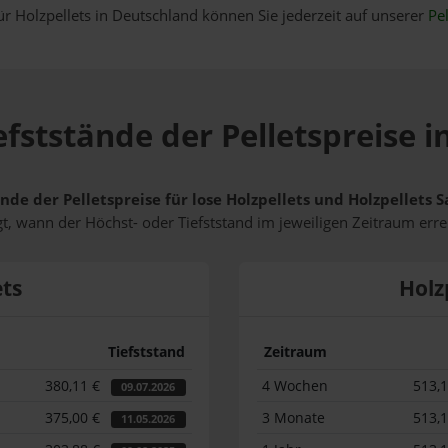
ür Holzpellets in Deutschland können Sie jederzeit auf unserer
Pel
efststände der Pelletspreise i
nde der Pelletspreise für lose Holzpellets und Holzpellets
t, wann der Höchst- oder Tiefststand im jeweiligen Zeitraum erre
ets
Holz
Tiefststand
Zeitraum
380,11 €
4 Wochen
513,
09.07.2026
375,00 €
3 Monate
513,
11.05.2026