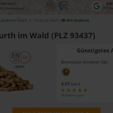
4,93 von 5
4,90
090 Bewertungen
317 B
Landkreis
Cham
Furth im Wald
(
Ort ändern)
Furth im Wald (PLZ 93437)
Günstigstes 
Brennholz-Gmeiner Gbr
DE531
4,97
von 5
36 Bewertungen