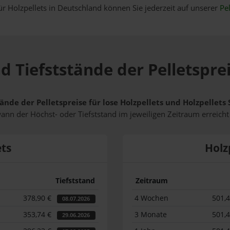
ür Holzpellets in Deutschland können Sie jederzeit auf unserer
Pel
d Tiefststände der Pelletsprei
ände der Pelletspreise für lose Holzpellets und Holzpellets
wann der Höchst- oder Tiefststand im jeweiligen Zeitraum erreich
ets
Holz
Tiefststand
Zeitraum
378,90 €
4 Wochen
501,
08.07.2026
353,74 €
3 Monate
501,
29.06.2026