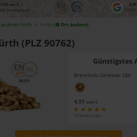
4,93 von 5
4,90
084 Bewertungen
316 B
Landkreis
Fürth
Fürth
(
Ort ändern)
Fürth (PLZ 90762)
Günstigstes 
Brennholz-Gmeiner Gbr
DE531
4,97
von 5
35 Bewertungen