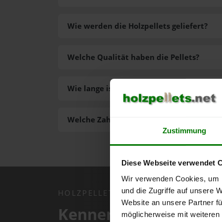
Wie werden die Holzpellets geliefert?
Welche Qualität haben die Pellets?
Wie lange ist die Lieferzeit der Pellets?
Welche Zahlungsarten gibt es?
Zustimmung
Diese Webseite verwendet 
Wir verwenden Cookies, um I
und die Zugriffe auf unsere 
HOLZPELLETS.NET APP
Website an unsere Partner fü
Kennen Sie schon uns
möglicherweise mit weiteren