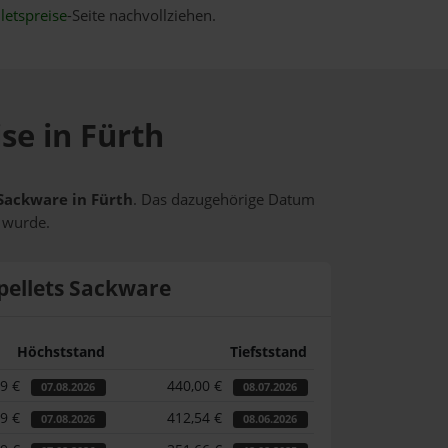
letspreise
-Seite nachvollziehen.
se in Fürth
 Sackware in Fürth
. Das dazugehörige Datum
t wurde.
pellets Sackware
Höchststand
Tiefststand
49 €
440,00 €
07.08.2026
08.07.2026
49 €
412,54 €
07.08.2026
08.06.2026