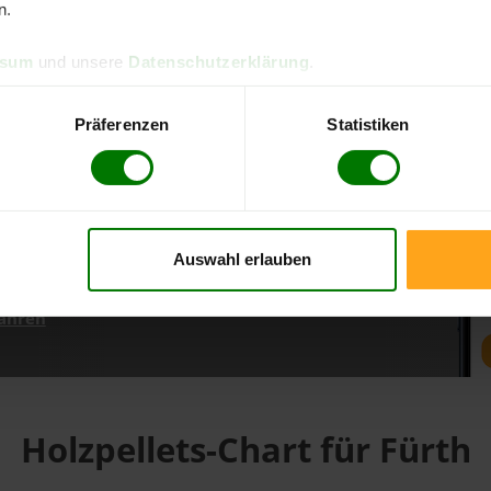
n.
ssum
und unsere
Datenschutzerklärung
.
d direkt online bestellen
m aktuellen Stand
Präferenzen
Statistiken
erfolgen
Auswahl erlauben
fahren
Holzpellets-Chart für Fürth