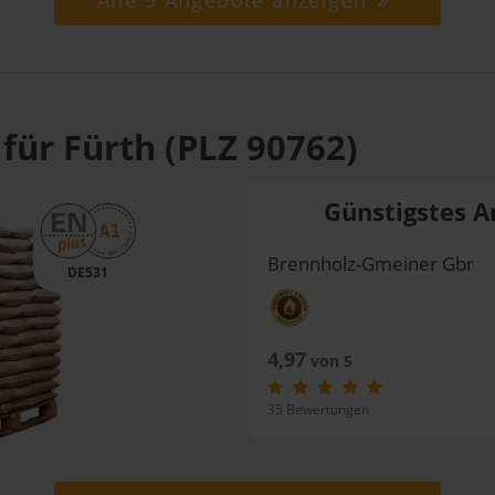
Alle 9 Angebote anzeigen
für Fürth (PLZ 90762)
Günstigstes A
Brennholz-Gmeiner Gbr
DE531
4,97
von 5
35 Bewertungen