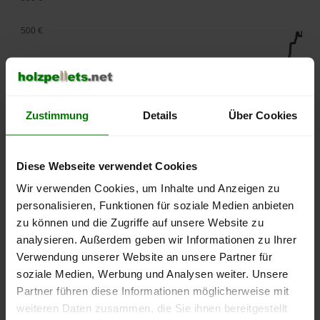
500 €
450 €
400 €
Zustimmung
Details
Über Cookies
350 €
300 €
Diese Webseite verwendet Cookies
Wir verwenden Cookies, um Inhalte und Anzeigen zu
250 €
personalisieren, Funktionen für soziale Medien anbieten
September
Januar
Mai
2025
2026
2026
zu können und die Zugriffe auf unsere Website zu
analysieren. Außerdem geben wir Informationen zu Ihrer
lose Ware
Sackware
Verwendung unserer Website an unsere Partner für
Die aktuelle Preisentwicklung für Holzpellets in Deutschland
soziale Medien, Werbung und Analysen weiter. Unsere
können Sie jederzeit auf unserer
Pelletspreise
-Seite
Partner führen diese Informationen möglicherweise mit
nachvollziehen.
weiteren Daten zusammen, die Sie ihnen bereitgestellt