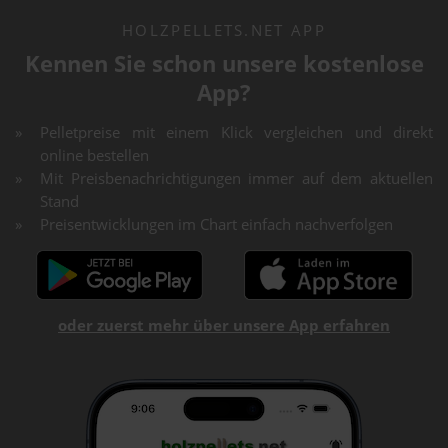
HOLZPELLETS.NET APP
Kennen Sie schon unsere kostenlose
App?
Pelletpreise mit einem Klick vergleichen und direkt
online bestellen
Mit Preisbenachrichtigungen immer auf dem aktuellen
Stand
Preisentwicklungen im Chart einfach nachverfolgen
oder zuerst mehr über unsere App erfahren