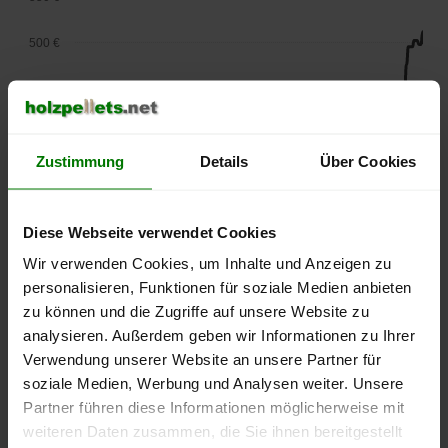
500 €
450 €
400 €
Zustimmung
Details
Über Cookies
350 €
300 €
Diese Webseite verwendet Cookies
Wir verwenden Cookies, um Inhalte und Anzeigen zu
250 €
personalisieren, Funktionen für soziale Medien anbieten
September
Januar
Mai
2025
2026
2026
zu können und die Zugriffe auf unsere Website zu
analysieren. Außerdem geben wir Informationen zu Ihrer
lose Ware
Sackware
Verwendung unserer Website an unsere Partner für
Die aktuelle Preisentwicklung für Holzpellets in Deutschland
soziale Medien, Werbung und Analysen weiter. Unsere
können Sie jederzeit auf unserer
Pelletspreise
-Seite
Partner führen diese Informationen möglicherweise mit
nachvollziehen.
weiteren Daten zusammen, die Sie ihnen bereitgestellt