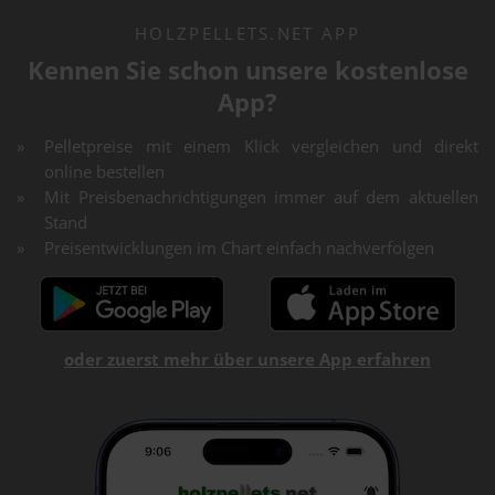
HOLZPELLETS.NET APP
Kennen Sie schon unsere kostenlose
App?
Pelletpreise mit einem Klick vergleichen und direkt
online bestellen
Mit Preisbenachrichtigungen immer auf dem aktuellen
Stand
Preisentwicklungen im Chart einfach nachverfolgen
oder zuerst mehr über unsere App erfahren