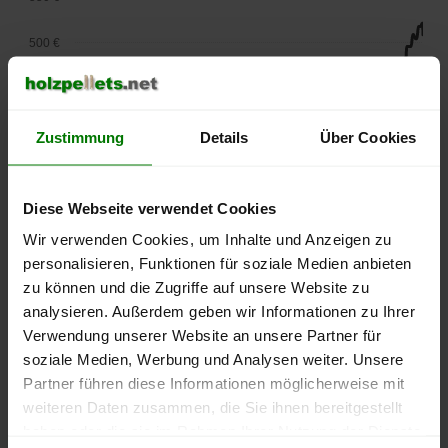
500 €
450 €
400 €
Zustimmung
Details
Über Cookies
350 €
Diese Webseite verwendet Cookies
300 €
Wir verwenden Cookies, um Inhalte und Anzeigen zu
personalisieren, Funktionen für soziale Medien anbieten
250 €
zu können und die Zugriffe auf unsere Website zu
September
Januar
Mai
2025
2026
2026
analysieren. Außerdem geben wir Informationen zu Ihrer
Verwendung unserer Website an unsere Partner für
lose Ware
Sackware
soziale Medien, Werbung und Analysen weiter. Unsere
Die aktuelle Preisentwicklung für Holzpellets in Deutschland
Partner führen diese Informationen möglicherweise mit
können Sie jederzeit auf unserer
Pelletspreise
-Seite
weiteren Daten zusammen, die Sie ihnen bereitgestellt
nachvollziehen.
haben oder die sie im Rahmen Ihrer Nutzung der Dienste