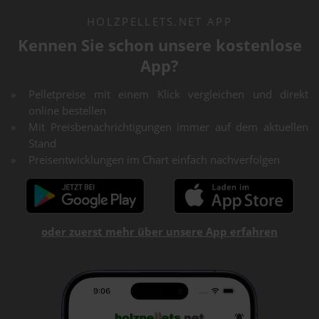
HOLZPELLETS.NET APP
Kennen Sie schon unsere kostenlose
App?
Pelletpreise mit einem Klick vergleichen und direkt
online bestellen
Mit Preisbenachrichtigungen immer auf dem aktuellen
Stand
Preisentwicklungen im Chart einfach nachverfolgen
oder zuerst mehr über unsere App erfahren