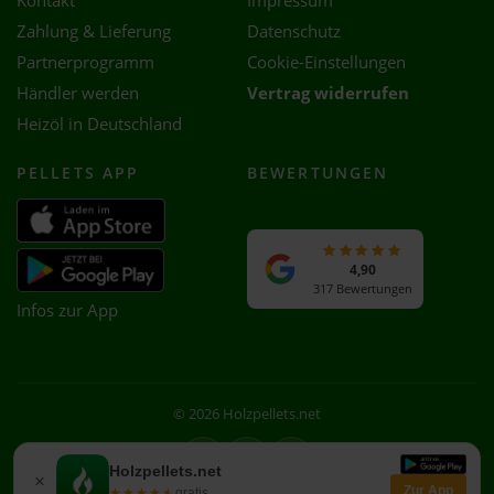
Kontakt
Impressum
Zahlung & Lieferung
Datenschutz
Partnerprogramm
Cookie-Einstellungen
Händler werden
Vertrag widerrufen
Heizöl in Deutschland
PELLETS APP
BEWERTUNGEN
4,90
317 Bewertungen
Infos zur App
© 2026 Holzpellets.net
Facebook
Instagram
WhatsApp
Holzpellets.net
×
Zur App
★★★★★
★★★★★
gratis