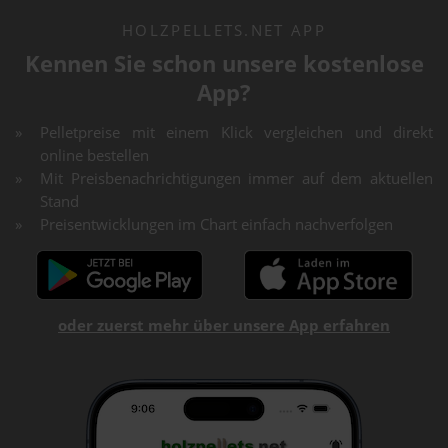
HOLZPELLETS.NET APP
Kennen Sie schon unsere kostenlose
App?
Pelletpreise mit einem Klick vergleichen und direkt
online bestellen
Mit Preisbenachrichtigungen immer auf dem aktuellen
Stand
Preisentwicklungen im Chart einfach nachverfolgen
oder zuerst mehr über unsere App erfahren