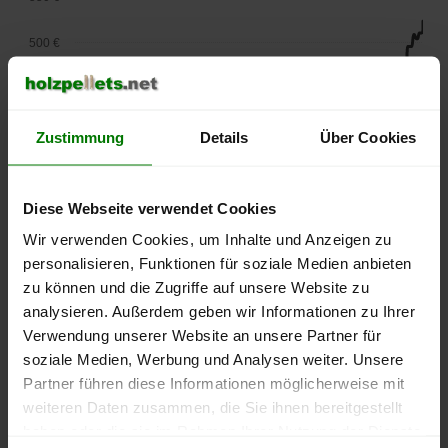
500 €
450 €
400 €
Zustimmung
Details
Über Cookies
350 €
Diese Webseite verwendet Cookies
300 €
Wir verwenden Cookies, um Inhalte und Anzeigen zu
personalisieren, Funktionen für soziale Medien anbieten
250 €
zu können und die Zugriffe auf unsere Website zu
September
Januar
Mai
2025
2026
2026
analysieren. Außerdem geben wir Informationen zu Ihrer
Verwendung unserer Website an unsere Partner für
lose Ware
Sackware
soziale Medien, Werbung und Analysen weiter. Unsere
Die aktuelle Preisentwicklung für Holzpellets in Deutschland
Partner führen diese Informationen möglicherweise mit
können Sie jederzeit auf unserer
Pelletspreise
-Seite
weiteren Daten zusammen, die Sie ihnen bereitgestellt
nachvollziehen.
haben oder die sie im Rahmen Ihrer Nutzung der Dienste