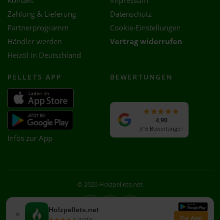
Kontakt
Impressum
Zahlung & Lieferung
Datenschutz
Partnerprogramm
Cookie-Einstellungen
Händler werden
Vertrag widerrufen
Heizöl in Deutschland
PELLETS APP
BEWERTUNGEN
4,90
316 Bewertungen
Infos zur App
© 2026 Holzpellets.net
Facebook
Instagram
WhatsApp
Holzpellets.net
×
Zur App
★★★★★
★★★★★
gratis