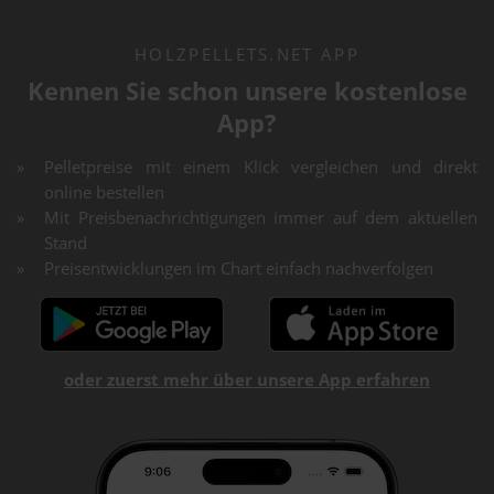
HOLZPELLETS.NET APP
Kennen Sie schon unsere kostenlose
App?
Pelletpreise mit einem Klick vergleichen und direkt
online bestellen
Mit Preisbenachrichtigungen immer auf dem aktuellen
Stand
Preisentwicklungen im Chart einfach nachverfolgen
oder zuerst mehr über unsere App erfahren