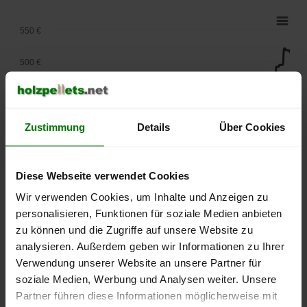
550 €
500 €
450 €
400 €
Zustimmung
Details
Über Cookies
350 €
Diese Webseite verwendet Cookies
300 €
Wir verwenden Cookies, um Inhalte und Anzeigen zu
personalisieren, Funktionen für soziale Medien anbieten
250 €
zu können und die Zugriffe auf unsere Website zu
September
Januar
Mai
2025
2026
2026
analysieren. Außerdem geben wir Informationen zu Ihrer
Verwendung unserer Website an unsere Partner für
lose Ware
Sackware
soziale Medien, Werbung und Analysen weiter. Unsere
Die aktuelle Preisentwicklung für Holzpellets in Deutschland
Partner führen diese Informationen möglicherweise mit
können Sie jederzeit auf unserer
Pelletspreise
-Seite