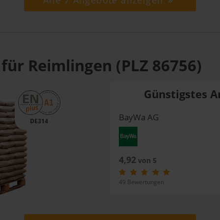
Alle 7 Angebote anzeigen
 für Reimlingen (PLZ 86756)
Günstigstes A
BayWa AG
DE314
4,92
von 5
49 Bewertungen