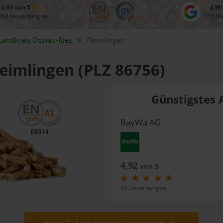
4,93 von 5
4,90
084 Bewertungen
315 B
Landkreis
Donau-Ries
Reimlingen
Reimlingen (PLZ 86756)
Günstigstes 
BayWa AG
DE314
4,92
von 5
49 Bewertungen