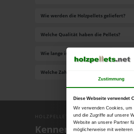
Wie werden die Holzpellets geliefert?
Welche Qualität haben die Pellets?
Wie lange ist die Lieferzeit der Pellets?
Welche Zahlungsarten gibt es?
Zustimmung
Diese Webseite verwendet 
Wir verwenden Cookies, um I
und die Zugriffe auf unsere 
HOLZPELLETS.NET APP
Website an unsere Partner fü
Kennen Sie schon uns
möglicherweise mit weiteren