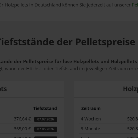
ür Holzpellets in Deutschland können Sie jederzeit auf unserer
Pel
iefststände der Pelletspreise
tände der Pelletspreise für lose Holzpellets und Holzpellet
t, wann der Höchst- oder Tiefststand im jeweiligen Zeitraum erre
ets
Holz
Tiefststand
Zeitraum
376,64 €
4 Wochen
520,
07.07.2026
365,00 €
3 Monate
520,
07.05.2026