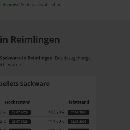
letspreise
-Seite nachvollziehen.
 in Reimlingen
s Sackware in Reimlingen
. Das dazugehörige
icht wurde.
pellets Sackware
Höchststand
Tiefststand
82 €
453,29 €
28.07.2026
07.07.2026
82 €
414,60 €
28.07.2026
02.06.2026