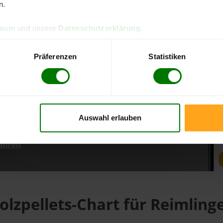
n.
ssum
und unsere
Datenschutzerklärung
.
d direkt online bestellen
m aktuellen Stand
Präferenzen
Statistiken
erfolgen
Auswahl erlauben
fahren
olzpellets-Chart für Reimling