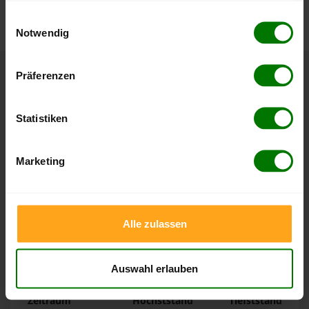
nachvollziehen.
gesammelt haben.
Einwilligungsauswahl
Notwendig
Hier finden Sie unser
Impressum
und unsere
Datenschutzerklärung
.
Präferenzen
Höchst- und Tiefststände der
Pelletspreise in Aventoft
Statistiken
Die Tabellen zeigen die
Höchst- und Tiefststände der
Marketing
Pelletspreise für lose Holzpellets und Holzpellets
Sackware in Aventoft
. Das dazugehörige Datum zeigt,
wann der Höchst- oder Tiefststand im jeweiligen Zeitraum
erreicht wurde.
Alle zulassen
Lose Holzpellets
Auswahl erlauben
Zeitraum
Höchststand
Tiefststand