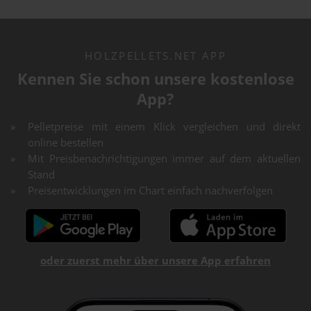
HOLZPELLETS.NET APP
Kennen Sie schon unsere kostenlose
App?
Pelletpreise mit einem Klick vergleichen und direkt
online bestellen
Mit Preisbenachrichtigungen immer auf dem aktuellen
Stand
Preisentwicklungen im Chart einfach nachverfolgen
oder zuerst mehr über unsere App erfahren