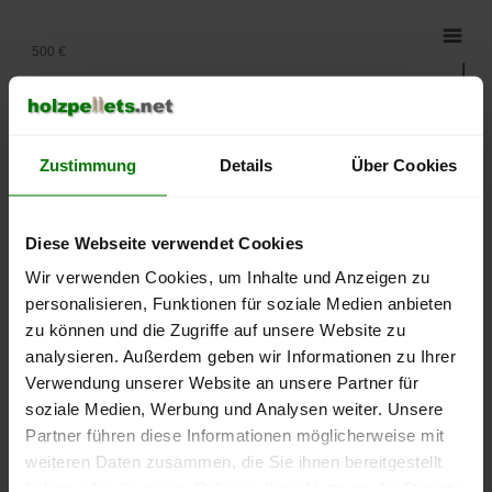
500 €
450 €
Zustimmung
Details
Über Cookies
400 €
350 €
Diese Webseite verwendet Cookies
Wir verwenden Cookies, um Inhalte und Anzeigen zu
300 €
personalisieren, Funktionen für soziale Medien anbieten
zu können und die Zugriffe auf unsere Website zu
250 €
analysieren. Außerdem geben wir Informationen zu Ihrer
September
Januar
Mai
Verwendung unserer Website an unsere Partner für
2025
2026
2026
soziale Medien, Werbung und Analysen weiter. Unsere
lose Ware
Sackware
Partner führen diese Informationen möglicherweise mit
weiteren Daten zusammen, die Sie ihnen bereitgestellt
Die aktuelle Preisentwicklung für Holzpellets in Deutschland
können Sie jederzeit auf unserer
Pelletspreise
-Seite
haben oder die sie im Rahmen Ihrer Nutzung der Dienste