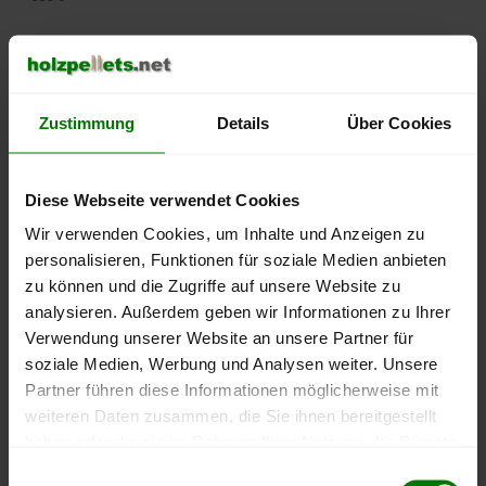
500 €
450 €
Zustimmung
Details
Über Cookies
400 €
350 €
Diese Webseite verwendet Cookies
Wir verwenden Cookies, um Inhalte und Anzeigen zu
300 €
personalisieren, Funktionen für soziale Medien anbieten
zu können und die Zugriffe auf unsere Website zu
250 €
analysieren. Außerdem geben wir Informationen zu Ihrer
September
Januar
Mai
2025
2026
2026
Verwendung unserer Website an unsere Partner für
soziale Medien, Werbung und Analysen weiter. Unsere
lose Ware
Sackware
Partner führen diese Informationen möglicherweise mit
Die aktuelle Preisentwicklung für Holzpellets in Deutschland
weiteren Daten zusammen, die Sie ihnen bereitgestellt
können Sie jederzeit auf unserer
Pelletspreise
-Seite
haben oder die sie im Rahmen Ihrer Nutzung der Dienste
nachvollziehen.
gesammelt haben.
Einwilligungsauswahl