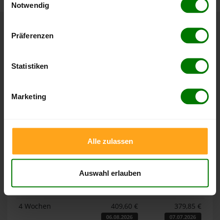
Notwendig
Hier finden Sie unser
Impressum
und unsere
Datenschutzerklärung
.
Präferenzen
Höchst- und Tiefststände der
Pelletspreise in Pollenfeld
Statistiken
Die Tabellen zeigen die
Höchst- und Tiefststände der
Pelletspreise für lose Holzpellets und Holzpellets
Marketing
Sackware in Pollenfeld
. Das dazugehörige Datum zeigt,
wann der Höchst- oder Tiefststand im jeweiligen Zeitraum
erreicht wurde.
Alle zulassen
Lose Holzpellets
Auswahl erlauben
Zeitraum
Höchststand
Tiefststand
4 Wochen
409,60 €
379,85 €
06.08.2026
07.07.2026