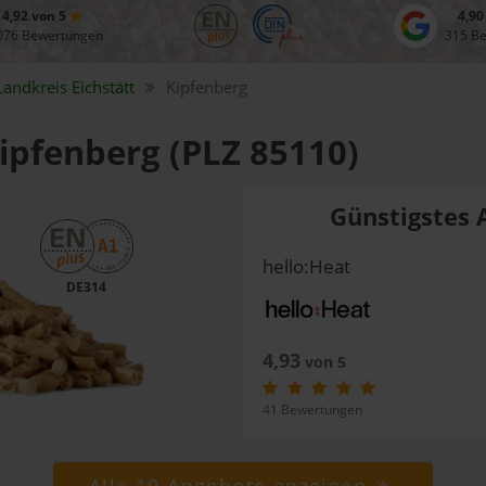
4,92 von 5
4,90
076 Bewertungen
315 B
Landkreis
Eichstätt
Kipfenberg
Kipfenberg (PLZ 85110)
Günstigstes 
hello:Heat
DE314
4,93
von 5
41 Bewertungen