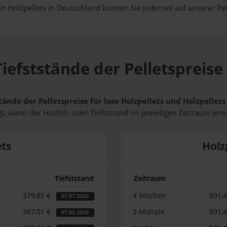
ür Holzpellets in Deutschland können Sie jederzeit auf unserer
Pel
iefststände der Pelletspreise
tände der Pelletspreise für lose Holzpellets und Holzpellet
t, wann der Höchst- oder Tiefststand im jeweiligen Zeitraum erre
ets
Holz
Tiefststand
Zeitraum
379,85 €
4 Wochen
501,
07.07.2026
367,01 €
3 Monate
501,
07.05.2026