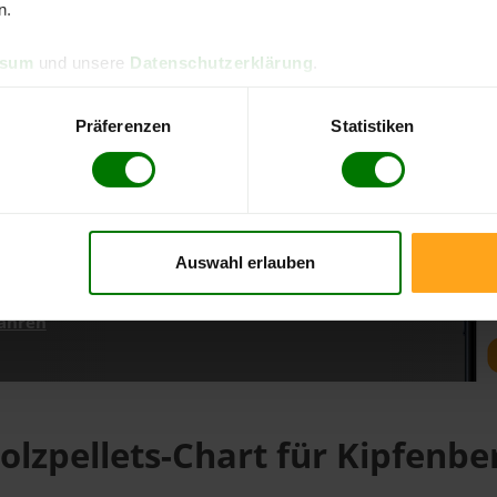
n.
ssum
und unsere
Datenschutzerklärung
.
d direkt online bestellen
m aktuellen Stand
Präferenzen
Statistiken
erfolgen
Auswahl erlauben
fahren
olzpellets-Chart für Kipfenbe