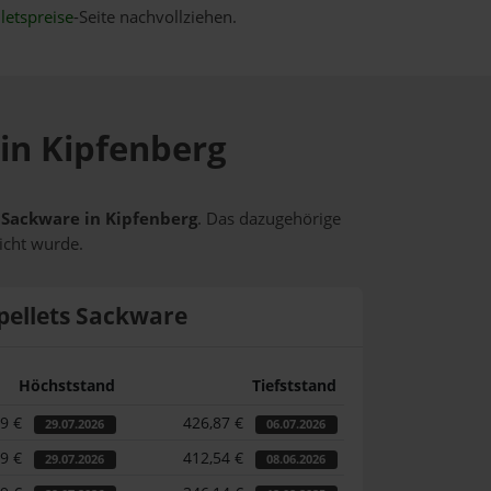
letspreise
-Seite nachvollziehen.
 in Kipfenberg
s Sackware in Kipfenberg
. Das dazugehörige
icht wurde.
pellets Sackware
Höchststand
Tiefststand
49 €
426,87 €
29.07.2026
06.07.2026
49 €
412,54 €
29.07.2026
08.06.2026