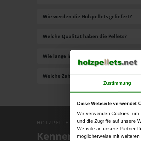
Wie werden die Holzpellets geliefert?
Welche Qualität haben die Pellets?
Wie lange ist die Lieferzeit der Pellets?
Welche Zahlungsarten gibt es?
Zustimmung
Diese Webseite verwendet 
Wir verwenden Cookies, um I
und die Zugriffe auf unsere 
HOLZPELLETS.NET APP
Website an unsere Partner fü
Kennen Sie schon uns
möglicherweise mit weiteren