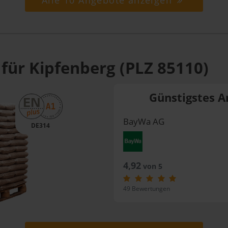
Alle 10 Angebote anzeigen
 für Kipfenberg (PLZ 85110)
Günstigstes A
BayWa AG
DE314
4,92
von 5
49 Bewertungen