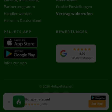
Partnerprogramm
Cookie-Einstellungen
Händler werden
Vertrag widerrufen
Heizöl in Deutschland
PELLETS APP
BEWERTUNGEN
4,90
315 Bewertungen
Infos zur App
© 2026 Holzpellets.net
Facebook
Instagram
WhatsApp
Holzpellets.net
×
Zur App
★★★★★
★★★★★
gratis