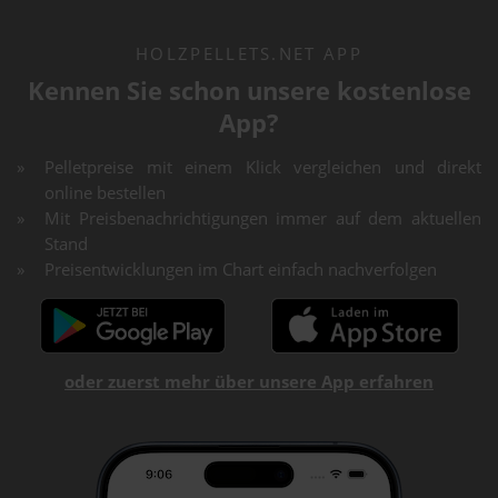
HOLZPELLETS.NET APP
Kennen Sie schon unsere kostenlose
App?
Pelletpreise mit einem Klick vergleichen und direkt
online bestellen
Mit Preisbenachrichtigungen immer auf dem aktuellen
Stand
Preisentwicklungen im Chart einfach nachverfolgen
oder zuerst mehr über unsere App erfahren