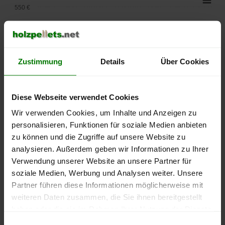
550 €
500 €
450 €
Zustimmung
Details
Über Cookies
400 €
Diese Webseite verwendet Cookies
350 €
Wir verwenden Cookies, um Inhalte und Anzeigen zu
300 €
personalisieren, Funktionen für soziale Medien anbieten
zu können und die Zugriffe auf unsere Website zu
250 €
analysieren. Außerdem geben wir Informationen zu Ihrer
September
Januar
Mai
Verwendung unserer Website an unsere Partner für
2025
2026
2026
soziale Medien, Werbung und Analysen weiter. Unsere
lose Ware
Sackware
Partner führen diese Informationen möglicherweise mit
Die aktuelle Preisentwicklung für Holzpellets in Deutschland
weiteren Daten zusammen, die Sie ihnen bereitgestellt
können Sie jederzeit auf unserer
Pelletspreise
-Seite
haben oder die sie im Rahmen Ihrer Nutzung der Dienste
nachvollziehen.
gesammelt haben.
Einwilligungsauswahl