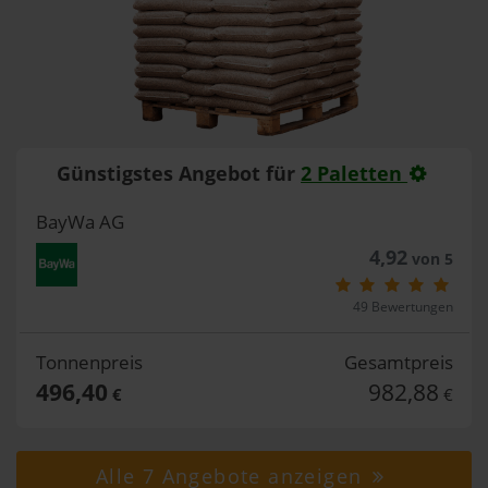
Günstigstes Angebot für
2 Paletten
BayWa AG
4,92
von 5
49 Bewertungen
Tonnenpreis
Gesamtpreis
496,40
982,88
€
€
Alle 7 Angebote anzeigen