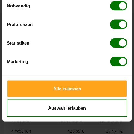
Notwendig
Hier finden Sie unser
Impressum
und unsere
Datenschutzerklärung
.
Präferenzen
Höchst- und Tiefststände der
Pelletspreise in Leutenbach
Statistiken
Die Tabellen zeigen die
Höchst- und Tiefststände der
Pelletspreise für lose Holzpellets und Holzpellets
Marketing
Sackware in Leutenbach
. Das dazugehörige Datum zeigt,
wann der Höchst- oder Tiefststand im jeweiligen Zeitraum
erreicht wurde.
Alle zulassen
Lose Holzpellets
Auswahl erlauben
Zeitraum
Höchststand
Tiefststand
4 Wochen
426,89 €
377,71 €