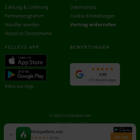
Zahlung & Lieferung
Datenschutz
Partnerprogramm
Cookie-Einstellungen
Händler werden
Vertrag widerrufen
Heizöl in Deutschland
PELLETS APP
BEWERTUNGEN
4,90
315 Bewertungen
Infos zur App
© 2026 Holzpellets.net
Facebook
Instagram
WhatsApp
Holzpellets.net
×
Zur App
★★★★★
★★★★★
gratis