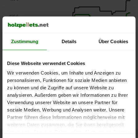
400 €
350 €
Zustimmung
Details
Über Cookies
300 €
Diese Webseite verwendet Cookies
250 €
September
Januar
Mai
Wir verwenden Cookies, um Inhalte und Anzeigen zu
2025
2026
2026
personalisieren, Funktionen für soziale Medien anbieten
lose Ware
Sackware
zu können und die Zugriffe auf unsere Website zu
analysieren. Außerdem geben wir Informationen zu Ihrer
Die aktuelle Preisentwicklung für Holzpellets in Deutschland
Verwendung unserer Website an unsere Partner für
können Sie jederzeit auf unserer
Pelletspreise
-Seite
soziale Medien, Werbung und Analysen weiter. Unsere
nachvollziehen.
Partner führen diese Informationen möglicherweise mit
weiteren Daten zusammen, die Sie ihnen bereitgestellt
haben oder die sie im Rahmen Ihrer Nutzung der Dienste