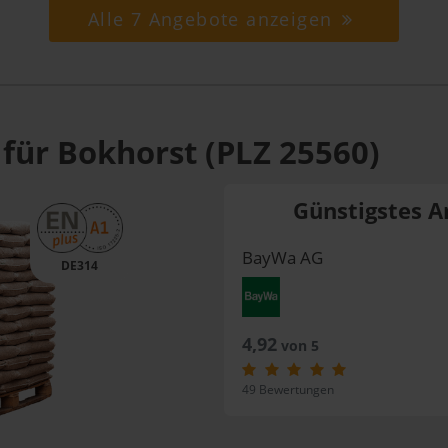
Alle 7 Angebote anzeigen
 für Bokhorst (PLZ 25560)
Günstigstes A
BayWa AG
DE314
4,92
von 5
49 Bewertungen