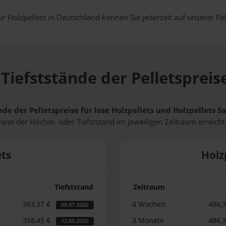
ür Holzpellets in Deutschland können Sie jederzeit auf unserer
Pel
Tiefststände der Pelletspreis
nde der Pelletspreise für lose Holzpellets und Holzpellets 
wann der Höchst- oder Tiefststand im jeweiligen Zeitraum erreich
ets
Holz
Tiefststand
Zeitraum
363,37 €
4 Wochen
486,
08.07.2026
358,45 €
3 Monate
486,
12.05.2026