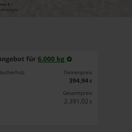
 von 5
ewertungen
Angebot für
6.000 kg
äucherholz
Tonnenpreis
394,94
€
Gesamtpreis
2.391,02
€