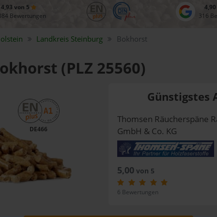
4,93 von 5
4,90
084 Bewertungen
316 B
olstein
Landkreis
Steinburg
Bokhorst
Bokhorst (PLZ 25560)
Günstigstes 
Thomsen Räucherspäne R
DE466
GmbH & Co. KG
5,00
von 5
6 Bewertungen