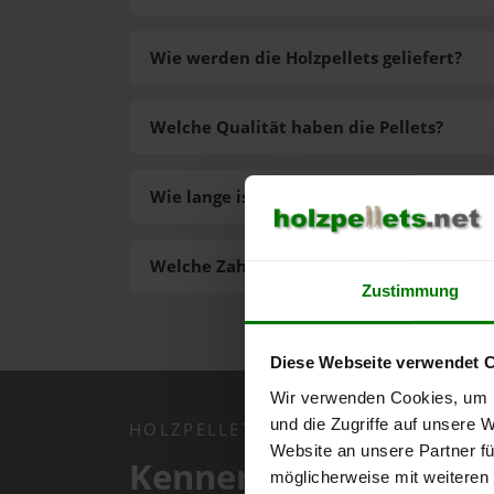
Wie werden die Holzpellets geliefert?
Welche Qualität haben die Pellets?
Wie lange ist die Lieferzeit der Pellets?
Welche Zahlungsarten gibt es?
Zustimmung
Diese Webseite verwendet 
Wir verwenden Cookies, um I
und die Zugriffe auf unsere 
HOLZPELLETS.NET APP
Website an unsere Partner fü
Kennen Sie schon uns
möglicherweise mit weiteren