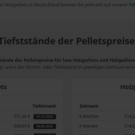
ür Holzpellets in Deutschland können Sie jederzeit auf unserer
Pel
Tiefststände der Pelletspreis
stände der Pelletspreise für lose Holzpellets und Holzpelle
t, wann der Höchst- oder Tiefststand im jeweiligen Zeitraum erre
ets
Holz
Tiefststand
Zeitraum
372,36 €
4 Wochen
514,
07.07.2026
358,03 €
3 Monate
514,
08.06.2026