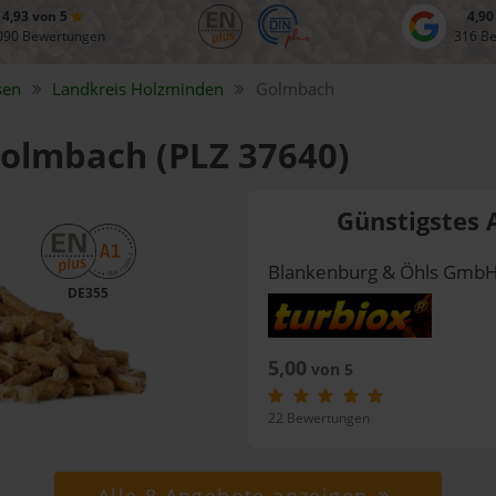
4,93 von 5
4,90
090 Bewertungen
316 B
sen
Landkreis
Holzminden
Golmbach
 Golmbach (PLZ 37640)
Günstigstes 
Blankenburg & Öhls Gmb
DE355
5,00
von 5
22 Bewertungen