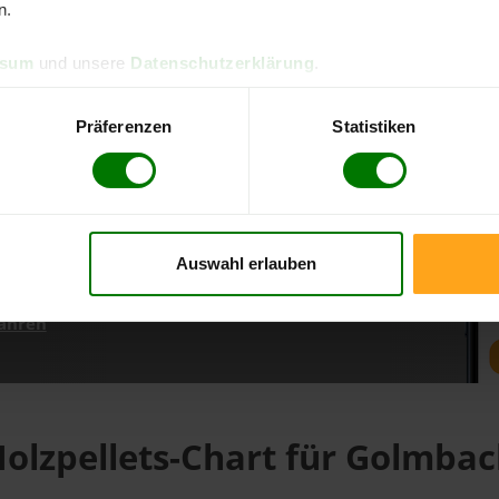
n.
ssum
und unsere
Datenschutzerklärung
.
d direkt online bestellen
m aktuellen Stand
Präferenzen
Statistiken
erfolgen
Auswahl erlauben
fahren
olzpellets-Chart für Golmba