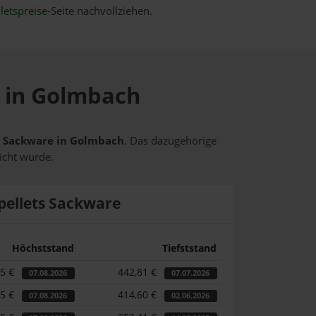
letspreise
-Seite nachvollziehen.
e in Golmbach
ts Sackware in Golmbach
. Das dazugehörige
icht wurde.
pellets Sackware
Höchststand
Tiefststand
25 €
442,81 €
07.08.2026
07.07.2026
25 €
414,60 €
07.08.2026
02.06.2026