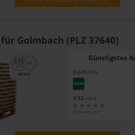
Alle 8 Angebote anzeigen
 für Golmbach (PLZ 37640)
Günstigstes A
BayWa AG
DE314
4,92
von 5
48 Bewertungen