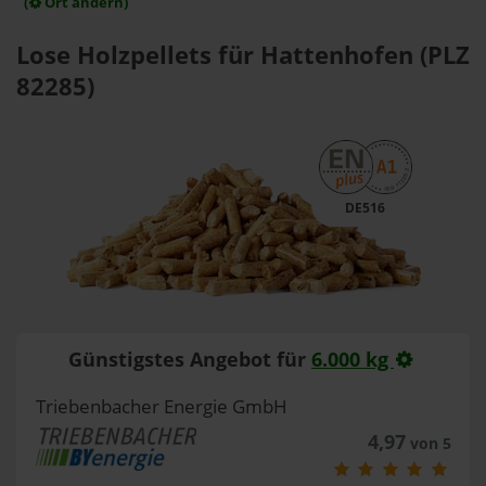
(
Ort ändern)
Lose Holzpellets für Hattenhofen (PLZ
82285)
DE516
Günstigstes Angebot für
6.000 kg
Triebenbacher Energie GmbH
4,97
von 5