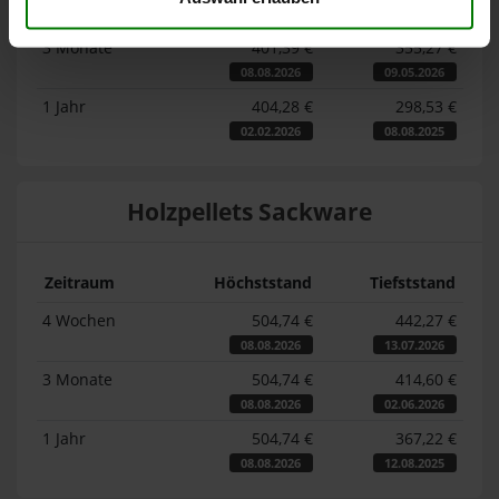
08.08.2026
08.07.2026
3 Monate
401,39 €
355,27 €
08.08.2026
09.05.2026
1 Jahr
404,28 €
298,53 €
02.02.2026
08.08.2025
Holzpellets Sackware
Zeitraum
Höchststand
Tiefststand
4 Wochen
504,74 €
442,27 €
08.08.2026
13.07.2026
3 Monate
504,74 €
414,60 €
08.08.2026
02.06.2026
1 Jahr
504,74 €
367,22 €
08.08.2026
12.08.2025