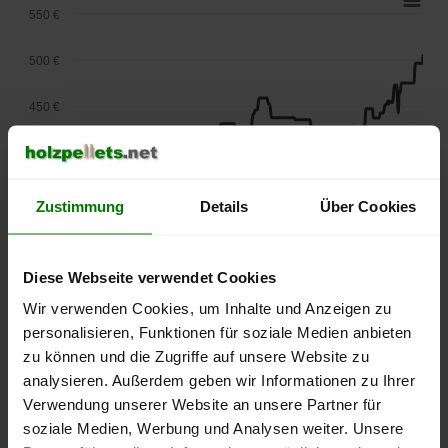
550 €
500 €
450 €
400 €
350 €
Zustimmung
Details
Über Cookies
300 €
Diese Webseite verwendet Cookies
250 €
September
Januar
Mai
Wir verwenden Cookies, um Inhalte und Anzeigen zu
2025
2026
2026
personalisieren, Funktionen für soziale Medien anbieten
lose Ware
Sackware
zu können und die Zugriffe auf unsere Website zu
analysieren. Außerdem geben wir Informationen zu Ihrer
Die aktuelle Preisentwicklung für Holzpellets in Deutschland
Verwendung unserer Website an unsere Partner für
können Sie jederzeit auf unserer
Pelletspreise
-Seite
soziale Medien, Werbung und Analysen weiter. Unsere
nachvollziehen.