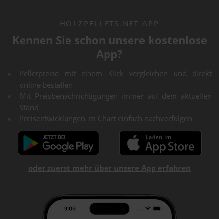
HOLZPELLETS.NET APP
Kennen Sie schon unsere kostenlose
App?
Pelletpreise mit einem Klick vergleichen und direkt
online bestellen
Mit Preisbenachrichtigungen immer auf dem aktuellen
Stand
Preisentwicklungen im Chart einfach nachverfolgen
oder zuerst mehr über unsere App erfahren