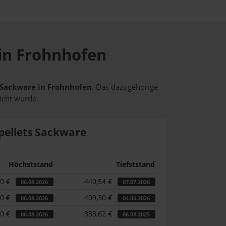
 in Frohnhofen
s Sackware in Frohnhofen
. Das dazugehörige
icht wurde.
pellets Sackware
Höchststand
Tiefststand
90 €
440,54 €
06.08.2026
07.07.2026
90 €
409,30 €
06.08.2026
04.06.2026
90 €
333,62 €
06.08.2026
06.08.2025