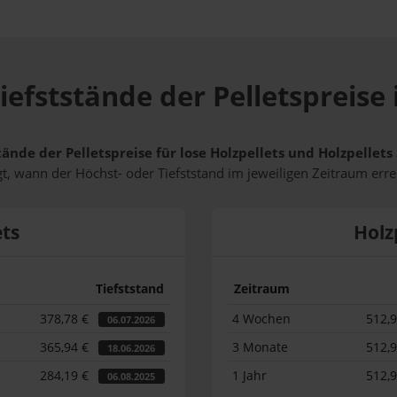
iefststände der Pelletspreise
tände der Pelletspreise für lose Holzpellets und Holzpellet
t, wann der Höchst- oder Tiefststand im jeweiligen Zeitraum erre
ets
Holz
Tiefststand
Zeitraum
378,78 €
4 Wochen
512,
06.07.2026
365,94 €
3 Monate
512,
18.06.2026
284,19 €
1 Jahr
512,
06.08.2025