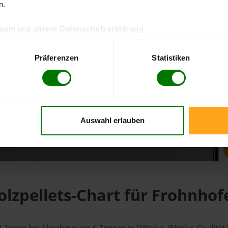
n.
d direkt online bestellen
ssum
und unsere
Datenschutzerklärung
.
m aktuellen Stand
erfolgen
Präferenzen
Statistiken
Auswahl erlauben
fahren
olzpellets-Chart für Frohnhof
r 1 Tonne bei Abnahme
von 6 Tonnen
in DINplus-/ENplus-Qualität be