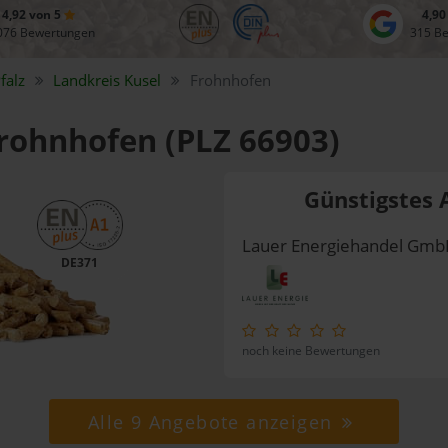
4,92 von 5
4,90
076 Bewertungen
315 B
falz
Landkreis
Kusel
Frohnhofen
Frohnhofen (PLZ 66903)
Günstigstes 
Lauer Energiehandel Gm
DE371
noch keine Bewertungen
Alle 9 Angebote anzeigen