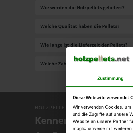
Wie werden die Holzpellets geliefert?
Welche Qualität haben die Pellets?
Wie lange ist die Lieferzeit der Pellets?
Welche Zahlungsarten gibt es?
Zustimmung
Diese Webseite verwendet 
Wir verwenden Cookies, um I
HOLZPELLETS.NET APP
und die Zugriffe auf unsere 
Kennen Sie schon uns
Website an unsere Partner fü
möglicherweise mit weiteren