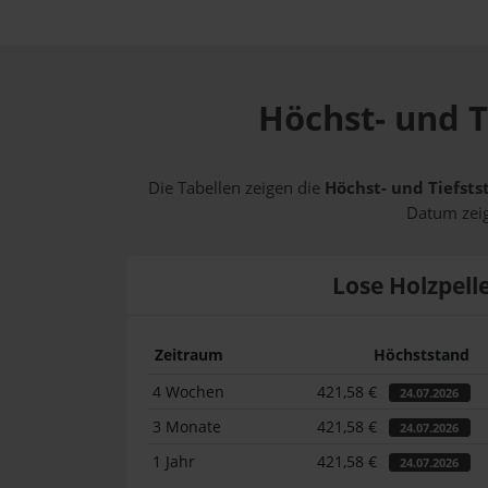
Höchst- und T
Die Tabellen zeigen die
Höchst- und Tiefsts
Datum zeig
Lose Holzpell
Zeitraum
Höchststand
4 Wochen
421,58 €
24.07.2026
3 Monate
421,58 €
24.07.2026
1 Jahr
421,58 €
24.07.2026