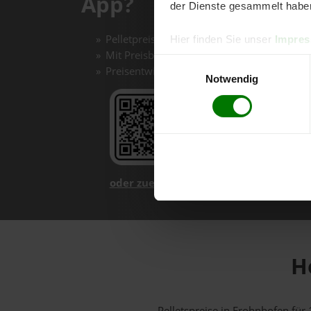
App?
der Dienste gesammelt habe
Pelletpreise mit einem Klick vergleichen un
Hier finden Sie unser
Impre
Mit Preisbenachrichtigungen immer auf de
Einwilligungsauswahl
Preisentwicklungen im Chart einfach nachv
Notwendig
oder zuerst mehr über unsere App er
H
Pelletspreise in Frohnhofen fü