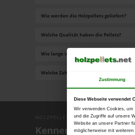
Wie werden die Holzpellets geliefert?
Welche Qualität haben die Pellets?
Wie lange ist die Lieferzeit der Pellets?
Welche Zahlungsarten gibt es?
Zustimmung
Diese Webseite verwendet 
Wir verwenden Cookies, um I
und die Zugriffe auf unsere 
HOLZPELLETS.NET APP
Website an unsere Partner fü
Kennen Sie schon uns
möglicherweise mit weiteren