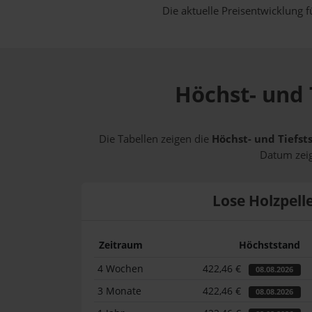
Die aktuelle Preisentwicklung f
Höchst- und 
Die Tabellen zeigen die
Höchst- und Tiefst
Datum zeig
Lose Holzpell
Zeitraum
Höchststand
4 Wochen
422,46 €
08.08.2026
3 Monate
422,46 €
08.08.2026