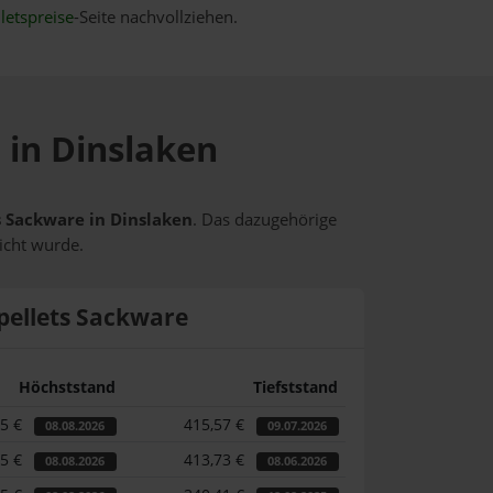
letspreise
-Seite nachvollziehen.
 in Dinslaken
ts Sackware in Dinslaken
. Das dazugehörige
icht wurde.
pellets Sackware
Höchststand
Tiefststand
65 €
415,57 €
08.08.2026
09.07.2026
65 €
413,73 €
08.08.2026
08.06.2026