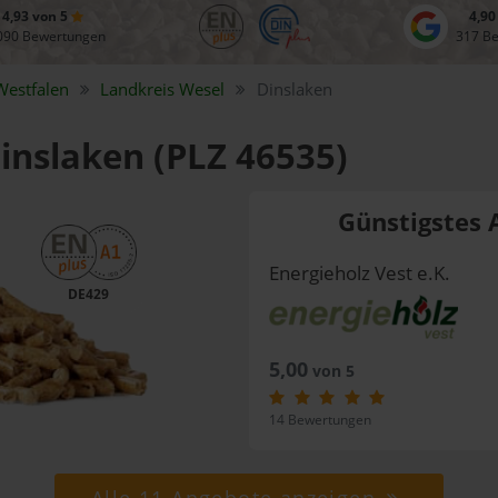
4,93 von 5
4,90
090 Bewertungen
317 B
Westfalen
Landkreis
Wesel
Dinslaken
Dinslaken (PLZ 46535)
Günstigstes 
Energieholz Vest e.K.
DE429
5,00
von 5
14 Bewertungen