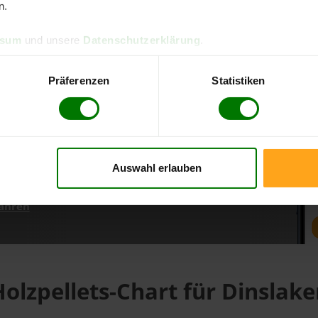
n.
ssum
und unsere
Datenschutzerklärung
.
d direkt online bestellen
m aktuellen Stand
Präferenzen
Statistiken
erfolgen
Auswahl erlauben
fahren
olzpellets-Chart für Dinslak