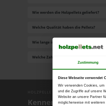
Wie werden die Holzpellets geliefert?
Welche Qualität haben die Pellets?
Wie lange ist die Lieferzeit der Pellets?
Welche Zahlungsarten gibt es?
Zustimmung
Diese Webseite verwendet 
Wir verwenden Cookies, um I
und die Zugriffe auf unsere 
HOLZPELLETS.NET APP
Website an unsere Partner fü
Kennen Sie schon uns
möglicherweise mit weiteren