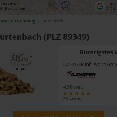
4,93 von 5
4,90
084 Bewertungen
315 B
Landkreis
Günzburg
Burtenbach
Burtenbach (PLZ 89349)
Günstigstes 
ILZHÖFER Inh. Walch Gmb
DE345
4,50
von 5
2 Bewertungen