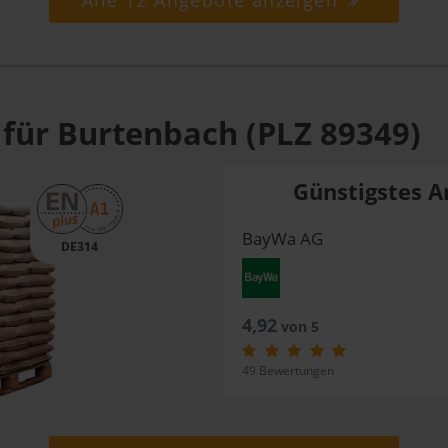
Alle 12 Angebote anzeigen
 für Burtenbach (PLZ 89349)
Günstigstes A
BayWa AG
DE314
4,92
von 5
49 Bewertungen