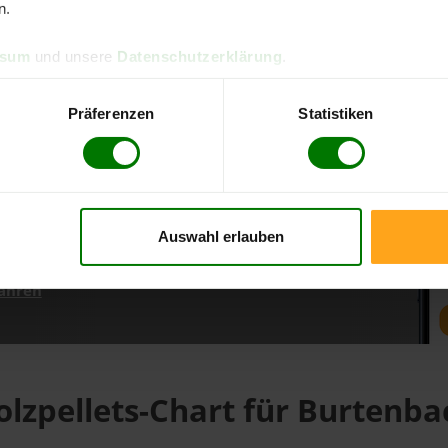
n.
ssum
und unsere
Datenschutzerklärung
.
d direkt online bestellen
m aktuellen Stand
Präferenzen
Statistiken
erfolgen
Auswahl erlauben
fahren
olzpellets-Chart für Burtenba