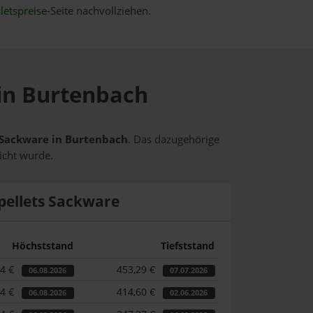
letspreise
-Seite nachvollziehen.
 in Burtenbach
s Sackware in Burtenbach
. Das dazugehörige
icht wurde.
pellets Sackware
Höchststand
Tiefststand
84 €
453,29 €
06.08.2026
07.07.2026
84 €
414,60 €
06.08.2026
02.06.2026