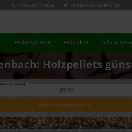
+49 8731 7409626
kontakt@holzpellets.net
Pelletspreise
Produkte
Info & Serv
enbach: Holzpellets güns
re Postleitzahl
Preis berechnen