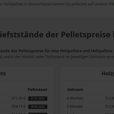
ür Holzpellets in Deutschland können Sie jederzeit auf unserer
Pel
iefststände der Pelletspreise
tände der Pelletspreise für lose Holzpellets und Holzpellet
t, wann der Höchst- oder Tiefststand im jeweiligen Zeitraum erre
ets
Holz
Tiefststand
Zeitraum
371,29 €
4 Wochen
512,
07.07.2026
358,13 €
3 Monate
512,
28.05.2026