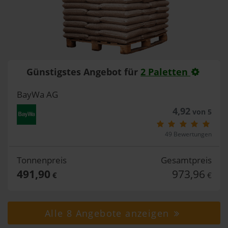
Günstigstes Angebot für
2 Paletten
BayWa AG
4,92
von 5
49 Bewertungen
Tonnenpreis
Gesamtpreis
491,90
973,96
€
€
Alle 8 Angebote anzeigen