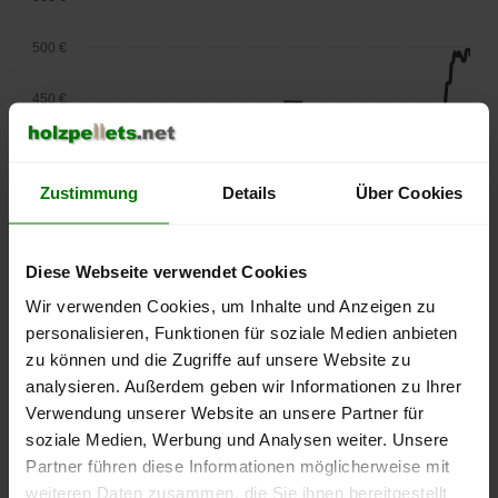
500 €
450 €
400 €
Zustimmung
Details
Über Cookies
350 €
300 €
Diese Webseite verwendet Cookies
250 €
Wir verwenden Cookies, um Inhalte und Anzeigen zu
September
Januar
Mai
personalisieren, Funktionen für soziale Medien anbieten
2025
2026
2026
zu können und die Zugriffe auf unsere Website zu
lose Ware
Sackware
analysieren. Außerdem geben wir Informationen zu Ihrer
Die aktuelle Preisentwicklung für Holzpellets in Deutschland
Verwendung unserer Website an unsere Partner für
können Sie jederzeit auf unserer
Pelletspreise
-Seite
soziale Medien, Werbung und Analysen weiter. Unsere
nachvollziehen.
Partner führen diese Informationen möglicherweise mit
weiteren Daten zusammen, die Sie ihnen bereitgestellt