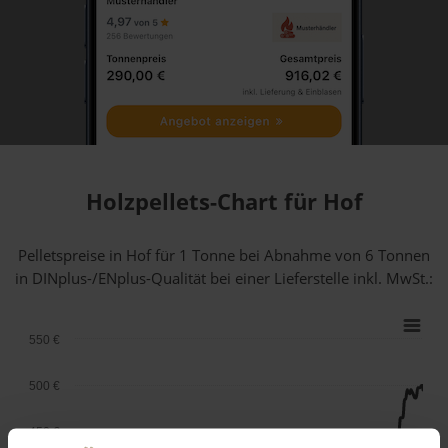
Holzpellets-Chart für Hof
Pelletspreise in Hof für 1 Tonne bei Abnahme
von 6 Tonnen
in DINplus-/ENplus-Qualität bei einer Lieferstelle inkl. MwSt.:
550 €
500 €
450 €