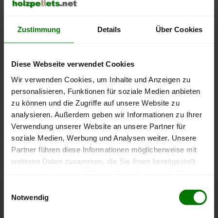
400 €
Zustimmung
Details
Über Cookies
350 €
300 €
Diese Webseite verwendet Cookies
Wir verwenden Cookies, um Inhalte und Anzeigen zu
250 €
September
Januar
Mai
personalisieren, Funktionen für soziale Medien anbieten
2025
2026
2026
zu können und die Zugriffe auf unsere Website zu
lose Ware
Sackware
analysieren. Außerdem geben wir Informationen zu Ihrer
Verwendung unserer Website an unsere Partner für
Die aktuelle Preisentwicklung für Holzpellets in Deutschland
soziale Medien, Werbung und Analysen weiter. Unsere
können Sie jederzeit auf unserer
Pelletspreise
-Seite
Partner führen diese Informationen möglicherweise mit
nachvollziehen.
weiteren Daten zusammen, die Sie ihnen bereitgestellt
haben oder die sie im Rahmen Ihrer Nutzung der Dienste
gesammelt haben.
Einwilligungsauswahl
Notwendig
Höchst- und Tiefststände der
Hier finden Sie unser
Impressum
und unsere