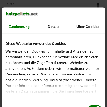
500 €
450 €
400 €
Zustimmung
Details
Über Cookies
350 €
Diese Webseite verwendet Cookies
300 €
Wir verwenden Cookies, um Inhalte und Anzeigen zu
personalisieren, Funktionen für soziale Medien anbieten
250 €
zu können und die Zugriffe auf unsere Website zu
September
Januar
Mai
2025
2026
2026
analysieren. Außerdem geben wir Informationen zu Ihrer
lose Ware
Sackware
Verwendung unserer Website an unsere Partner für
soziale Medien, Werbung und Analysen weiter. Unsere
Die aktuelle Preisentwicklung für Holzpellets in Deutschland
Partner führen diese Informationen möglicherweise mit
können Sie jederzeit auf unserer
Pelletspreise
-Seite
weiteren Daten zusammen, die Sie ihnen bereitgestellt
nachvollziehen.
haben oder die sie im Rahmen Ihrer Nutzung der Dienste
gesammelt haben.
Einwilligungsauswahl