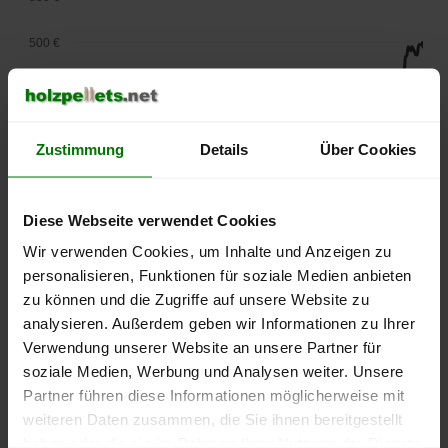
500 €
450 €
400 €
Zustimmung
Details
Über Cookies
350 €
Diese Webseite verwendet Cookies
300 €
Wir verwenden Cookies, um Inhalte und Anzeigen zu
250 €
personalisieren, Funktionen für soziale Medien anbieten
September
Januar
Mai
zu können und die Zugriffe auf unsere Website zu
2025
2026
2026
analysieren. Außerdem geben wir Informationen zu Ihrer
lose Ware
Sackware
Verwendung unserer Website an unsere Partner für
Die aktuelle Preisentwicklung für Holzpellets in Deutschland
soziale Medien, Werbung und Analysen weiter. Unsere
können Sie jederzeit auf unserer
Pelletspreise
-Seite
Partner führen diese Informationen möglicherweise mit
nachvollziehen.
weiteren Daten zusammen, die Sie ihnen bereitgestellt
haben oder die sie im Rahmen Ihrer Nutzung der Dienste