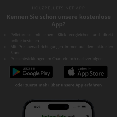
HOLZPELLETS.NET APP
Kennen Sie schon unsere kostenlose
App?
Pelletpreise mit einem Klick vergleichen und direkt
online bestellen
Mit Preisbenachrichtigungen immer auf dem aktuellen
Stand
Preisentwicklungen im Chart einfach nachverfolgen
oder zuerst mehr über unsere App erfahren