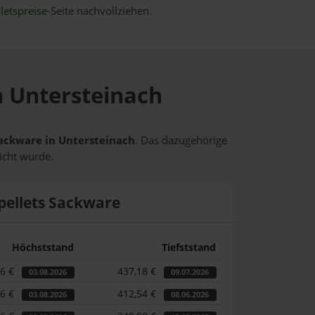
letspreise
-Seite nachvollziehen.
n Untersteinach
 Sackware in Untersteinach
. Das dazugehörige
icht wurde.
pellets Sackware
Höchststand
Tiefststand
86 €
437,18 €
03.08.2026
09.07.2026
86 €
412,54 €
03.08.2026
08.06.2026