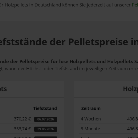
ür Holzpellets in Deutschland können Sie jederzeit auf unserer
Pel
efststände der Pelletspreise i
nde der Pelletspreise für lose Holzpellets und Holzpellets
t, wann der Höchst- oder Tiefststand im jeweiligen Zeitraum erre
ets
Holz
Tiefststand
Zeitraum
370,22 €
4 Wochen
496,
06.07.2026
353,74 €
3 Monate
496,
29.06.2026