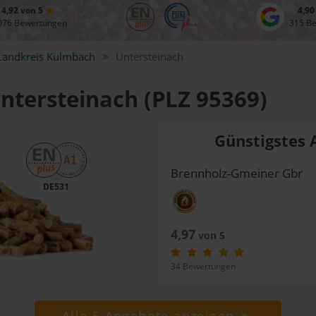
4,92 von 5
4,90
076 Bewertungen
315 B
Landkreis
Kulmbach
Untersteinach
Untersteinach (PLZ 95369)
Günstigstes 
Brennholz-Gmeiner Gbr
DE531
4,97
von 5
34 Bewertungen