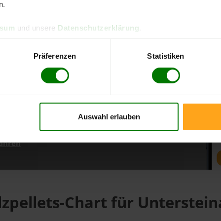
n.
ssum
und unsere
Datenschutzerklärung
.
d direkt online bestellen
m aktuellen Stand
Präferenzen
Statistiken
erfolgen
Auswahl erlauben
fahren
zpellets-Chart für Unterstei