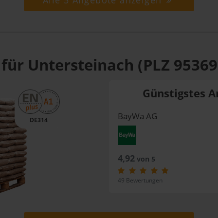
Alle 5 Angebote anzeigen
 für Untersteinach (PLZ 95369
Günstigstes A
BayWa AG
DE314
4,92
von 5
49 Bewertungen