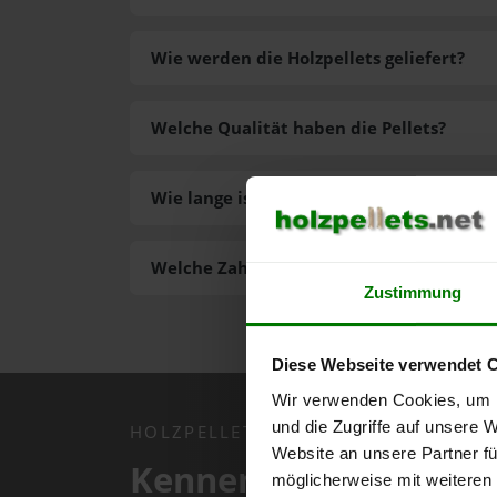
Wie werden die Holzpellets geliefert?
Welche Qualität haben die Pellets?
Wie lange ist die Lieferzeit der Pellets?
Welche Zahlungsarten gibt es?
Zustimmung
Diese Webseite verwendet 
Wir verwenden Cookies, um I
und die Zugriffe auf unsere 
HOLZPELLETS.NET APP
Website an unsere Partner fü
Kennen Sie schon uns
möglicherweise mit weiteren