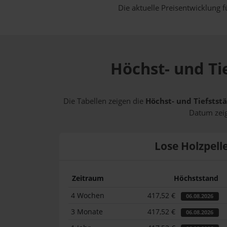
Die aktuelle Preisentwicklung f
Höchst- und Ti
Die Tabellen zeigen die
Höchst- und Tiefststä
Datum zeig
Lose Holzpell
Zeitraum
Höchststand
4 Wochen
417,52 €
06.08.2026
3 Monate
417,52 €
06.08.2026