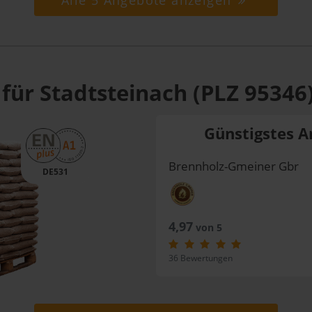
Alle 5 Angebote anzeigen
für Stadtsteinach (PLZ 95346
Günstigstes A
Brennholz-Gmeiner Gbr
DE531
4,97
von 5
36 Bewertungen