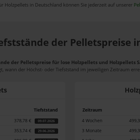
ür Holzpellets in Deutschland können Sie jederzeit auf unserer
Pel
efststände der Pelletspreise i
ände der Pelletspreise für lose Holzpellets und Holzpellets
t, wann der Höchst- oder Tiefststand im jeweiligen Zeitraum erre
ets
Holz
Tiefststand
Zeitraum
378,78 €
4 Wochen
499,
09.07.2026
353,74 €
3 Monate
499,
29.06.2026