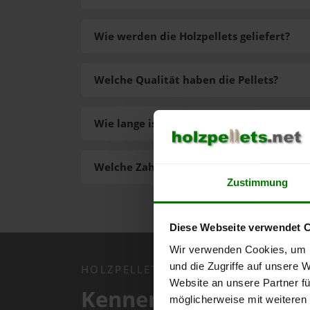
Wie werden die Holzpellets geliefert?
Welche Qualität haben die Pellets?
Wie lange ist die Lieferzeit der Pellets?
Welche Zahlungsarten gibt es?
Zustimmung
Diese Webseite verwendet 
Wir verwenden Cookies, um I
und die Zugriffe auf unsere 
HOLZPELLETS.NET APP
Website an unsere Partner fü
Kennen Sie schon uns
möglicherweise mit weiteren