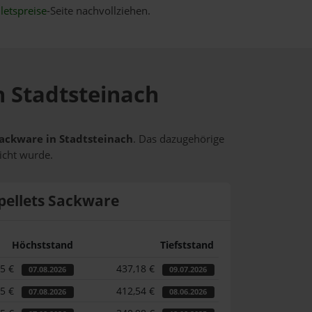
letspreise
-Seite nachvollziehen.
n Stadtsteinach
 Sackware in Stadtsteinach
. Das dazugehörige
icht wurde.
pellets Sackware
Höchststand
Tiefststand
35 €
437,18 €
07.08.2026
09.07.2026
35 €
412,54 €
07.08.2026
08.06.2026