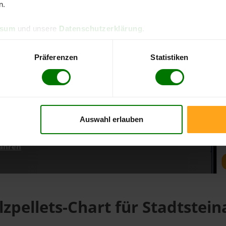
n.
ssum
und unsere
Datenschutzerklärung
.
d direkt online bestellen
m aktuellen Stand
Präferenzen
Statistiken
erfolgen
Auswahl erlauben
fahren
lzpellets-Chart für Stadtstein