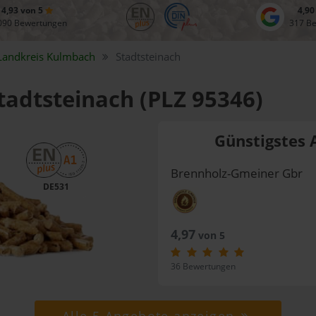
4,93 von 5
4,90
090 Bewertungen
317 B
Landkreis
Kulmbach
Stadtsteinach
Stadtsteinach (PLZ 95346)
Günstigstes 
Brennholz-Gmeiner Gbr
DE531
4,97
von 5
36 Bewertungen