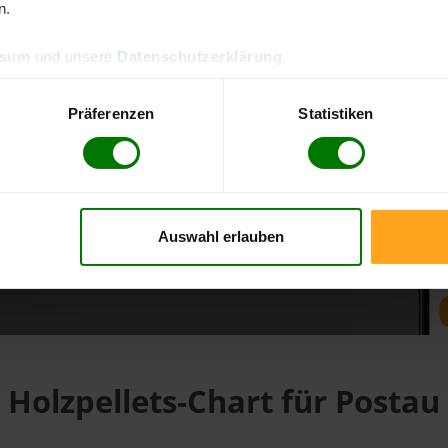
n.
ssum
und unsere
Datenschutzerklärung
.
d direkt online bestellen
m aktuellen Stand
Präferenzen
Statistiken
erfolgen
Auswahl erlauben
fahren
Holzpellets-Chart für Postau