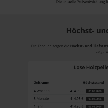
Die aktuelle Preisentwicklung f
Höchst- und
Die Tabellen zeigen die
Höchst- und Tiefstst
zeigt, 
Lose Holzpell
Zeitraum
Höchststand
4 Wochen
414,95 €
09.08.2026
3 Monate
414,95 €
09.08.2026
1 Jahr
414,95 €
09.08.2026