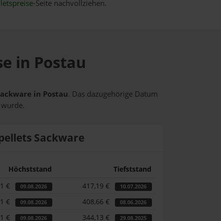
letspreise
-Seite nachvollziehen.
se in Postau
 Sackware in Postau
. Das dazugehörige Datum
t wurde.
pellets Sackware
Höchststand
Tiefststand
31 €
417,19 €
09.08.2026
10.07.2026
31 €
408,66 €
09.08.2026
08.06.2026
31 €
344,13 €
09.08.2026
29.08.2025