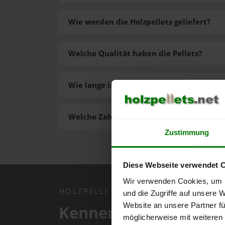
Wie werden die Holzpellets geliefert?
Welche Qualität haben die Pellets?
Wie lange ist die Lieferzeit der Pellets?
Welche Zahlungsarten gibt es?
Zustimmung
Diese Webseite verwendet 
Wir verwenden Cookies, um I
HOLZPELLETS.NET APP
und die Zugriffe auf unsere 
Website an unsere Partner fü
Kennen Sie schon uns
möglicherweise mit weiteren