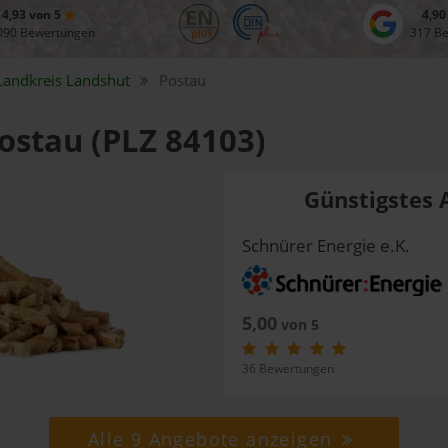
4,93 von 5
4,90
090 Bewertungen
317 B
Landkreis
Landshut
Postau
Postau (PLZ 84103)
Günstigstes 
Schnürer Energie e.K.
5,00
von 5
36 Bewertungen
Alle 9 Angebote anzeigen