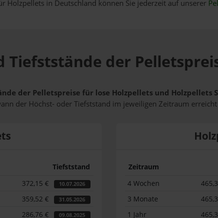
ür Holzpellets in Deutschland können Sie jederzeit auf unserer
Pel
 Tiefststände der Pelletsprei
ände der Pelletspreise für lose Holzpellets und Holzpellets
wann der Höchst- oder Tiefststand im jeweiligen Zeitraum erreich
ets
Holz
Tiefststand
Zeitraum
372,15 €
4 Wochen
465,
10.07.2026
359,52 €
3 Monate
465,
31.05.2026
286,76 €
1 Jahr
465,
09.08.2025