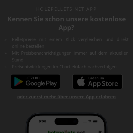
HOLZPELLETS.NET APP
Kennen Sie schon unsere kostenlose
App?
Pelletpreise mit einem Klick vergleichen und direkt
online bestellen
Mit Preisbenachrichtigungen immer auf dem aktuellen
Stand
Preisentwicklungen im Chart einfach nachverfolgen
oder zuerst mehr über unsere App erfahren