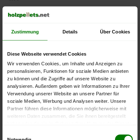
450 €
Zustimmung
Details
Über Cookies
400 €
350 €
Diese Webseite verwendet Cookies
Wir verwenden Cookies, um Inhalte und Anzeigen zu
300 €
personalisieren, Funktionen für soziale Medien anbieten
zu können und die Zugriffe auf unsere Website zu
250 €
analysieren. Außerdem geben wir Informationen zu Ihrer
September
Januar
Mai
Verwendung unserer Website an unsere Partner für
2025
2026
2026
soziale Medien, Werbung und Analysen weiter. Unsere
lose Ware
Sackware
Partner führen diese Informationen möglicherweise mit
Die aktuelle Preisentwicklung für Holzpellets in Deutschland
weiteren Daten zusammen, die Sie ihnen bereitgestellt
können Sie jederzeit auf unserer
Pelletspreise
-Seite
haben oder die sie im Rahmen Ihrer Nutzung der Dienste
nachvollziehen.
gesammelt haben.
Einwilligungsauswahl
Notwendig