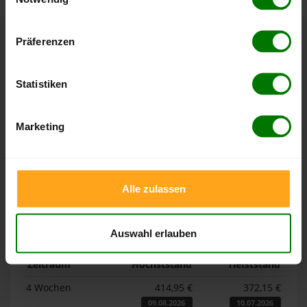
Hier finden Sie unser
Impressum
und unsere
Datenschutzerklärung
.
Präferenzen
Höchst- und Tiefststände der
Pelletspreise in Essenbach
Statistiken
Die Tabellen zeigen die
Höchst- und Tiefststände der
Marketing
Pelletspreise für lose Holzpellets und Holzpellets
Sackware in Essenbach
. Das dazugehörige Datum zeigt,
wann der Höchst- oder Tiefststand im jeweiligen Zeitraum
erreicht wurde.
Alle zulassen
Lose Holzpellets
Auswahl erlauben
Zeitraum
Höchststand
Tiefststand
4 Wochen
414,95 €
372,15 €
09.08.2026
10.07.2026