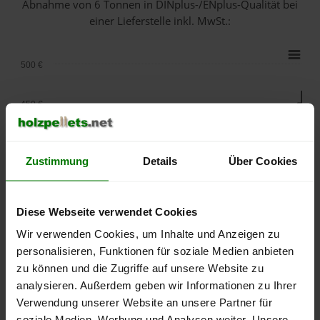
Abnahme
von 6 Tonnen
in DINplus-/ENplus-Qualität bei
einer Lieferstelle inkl. MwSt.:
500 €
450 €
400 €
Zustimmung
Details
Über Cookies
350 €
Diese Webseite verwendet Cookies
300 €
Wir verwenden Cookies, um Inhalte und Anzeigen zu
personalisieren, Funktionen für soziale Medien anbieten
250 €
zu können und die Zugriffe auf unsere Website zu
September
Januar
Mai
2025
2026
2026
analysieren. Außerdem geben wir Informationen zu Ihrer
Verwendung unserer Website an unsere Partner für
lose Ware
Sackware
soziale Medien, Werbung und Analysen weiter. Unsere