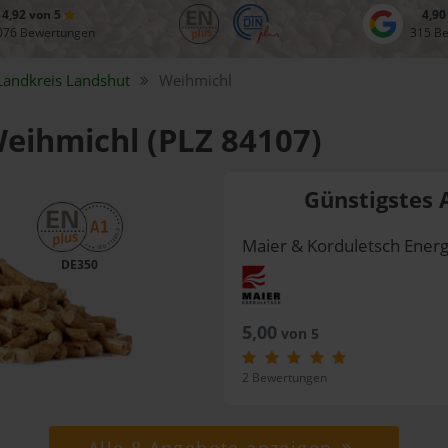
4,92 von 5
4,90
076 Bewertungen
315 B
Landkreis
Landshut
Weihmichl
Weihmichl (PLZ 84107)
Günstigstes 
Maier & Korduletsch Ene
DE350
5,00
von 5
2 Bewertungen