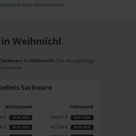
letspreise
-Seite nachvollziehen.
e in Weihmichl
ts Sackware in Weihmichl
. Das dazugehörige
icht wurde.
pellets Sackware
Höchststand
Tiefststand
04 €
426,87 €
06.08.2026
06.07.2026
04 €
412,54 €
06.08.2026
08.06.2026