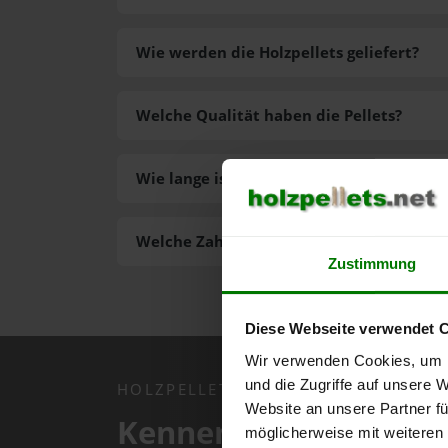
Wie werden die Holzpellets geliefert?
Welche Qualität haben die Pellets?
Wie lange ist die Lieferzeit der Pellets?
Welche Zahlungsarten gibt es?
Zustimmung
Diese Webseite verwendet 
Wir verwenden Cookies, um I
und die Zugriffe auf unsere 
HOLZPELLETS.NET APP
Website an unsere Partner fü
Kennen Sie schon uns
möglicherweise mit weiteren