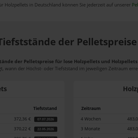
ür Holzpellets in Deutschland können Sie jederzeit auf unserer
Pel
iefststände der Pelletspreis
tände der Pelletspreise für lose Holzpellets und Holzpelle
t, wann der Höchst- oder Tiefststand im jeweiligen Zeitraum erre
ets
Holz
Tiefststand
Zeitraum
372,36 €
4 Wochen
483,
07.07.2026
370,22 €
3 Monate
483,
22.05.2026