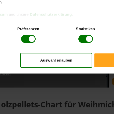
n.
ssum
und unsere
Datenschutzerklärung
.
d direkt online bestellen
m aktuellen Stand
Präferenzen
Statistiken
erfolgen
Auswahl erlauben
fahren
olzpellets-Chart für Weihmic