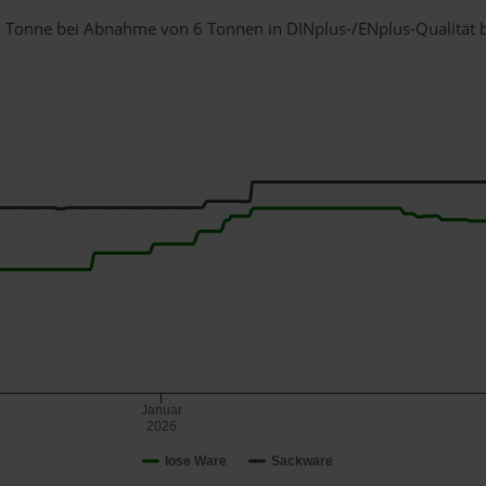
r 1 Tonne bei Abnahme
von 6 Tonnen
in DINplus-/ENplus-Qualität be
Januar
2026
lose Ware
Sackware