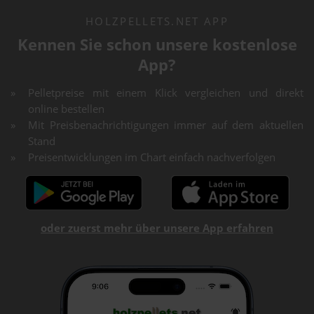
HOLZPELLETS.NET APP
Kennen Sie schon unsere kostenlose
App?
Pelletpreise mit einem Klick vergleichen und direkt
online bestellen
Mit Preisbenachrichtigungen immer auf dem aktuellen
Stand
Preisentwicklungen im Chart einfach nachverfolgen
oder zuerst mehr über unsere App erfahren