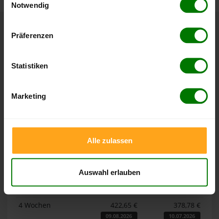
Notwendig
Hier finden Sie unser
Impressum
und unsere
Datenschutzerklärung
.
Präferenzen
Höchst- und Tiefststände der
Pelletspreise in Gössenheim
Statistiken
Die Tabellen zeigen die
Höchst- und Tiefststände der
Pelletspreise für lose Holzpellets und Holzpellets
Marketing
Sackware in Gössenheim
. Das dazugehörige Datum zeigt,
wann der Höchst- oder Tiefststand im jeweiligen Zeitraum
erreicht wurde.
Alle zulassen
Lose Holzpellets
Auswahl erlauben
Zeitraum
Höchststand
Tiefststand
4 Wochen
422,65 €
378,78 €
09.08.2026
10.07.2026