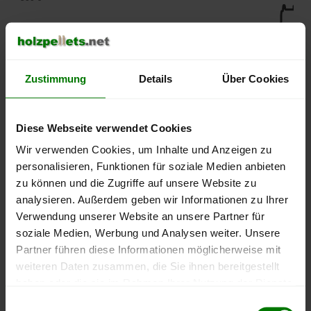
450 €
400 €
Zustimmung
Details
Über Cookies
350 €
Diese Webseite verwendet Cookies
Wir verwenden Cookies, um Inhalte und Anzeigen zu
300 €
personalisieren, Funktionen für soziale Medien anbieten
zu können und die Zugriffe auf unsere Website zu
250 €
analysieren. Außerdem geben wir Informationen zu Ihrer
September
Januar
Mai
2025
2026
2026
Verwendung unserer Website an unsere Partner für
soziale Medien, Werbung und Analysen weiter. Unsere
lose Ware
Sackware
Partner führen diese Informationen möglicherweise mit
Die aktuelle Preisentwicklung für Holzpellets in Deutschland
weiteren Daten zusammen, die Sie ihnen bereitgestellt
können Sie jederzeit auf unserer
Pelletspreise
-Seite
haben oder die sie im Rahmen Ihrer Nutzung der Dienste
nachvollziehen.
gesammelt haben.
Einwilligungsauswahl