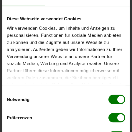
Gemünden am Main
Gössenheim
Diese Webseite verwendet Cookies
Gräfendorf
Wir verwenden Cookies, um Inhalte und Anzeigen zu
Hafenlohr
personalisieren, Funktionen für soziale Medien anbieten
Hasloch
zu können und die Zugriffe auf unsere Website zu
Himmelstadt
analysieren. Außerdem geben wir Informationen zu Ihrer
Karbach
Verwendung unserer Website an unsere Partner für
soziale Medien, Werbung und Analysen weiter. Unsere
Karlstadt
Partner führen diese Informationen möglicherweise mit
Karsbach
weiteren Daten zusammen, die Sie ihnen bereitgestellt
Kreuzwertheim
haben oder die sie im Rahmen Ihrer Nutzung der Dienste
Lohr am Main
gesammelt haben.
Einwilligungsauswahl
Marktheidenfeld
Notwendig
Hier finden Sie unser
Impressum
und unsere
Mittelsinn
Datenschutzerklärung
.
Neuendorf
Präferenzen
Neuhütten