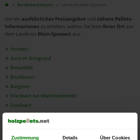
Bundesland
Bayern
Landkreis Main-Spessart
Um ein
ausführliches Preisangebot
und
nähere Pellets-
Informationen
zu erhalten, wählen Sie bitte
Ihren Ort
aus
dem Landkreis
Main-Spessart
aus.
Arnstein
Aura im Sinngrund
Birkenfeld
Bischbrunn
Burgsinn
Erlenbach bei Marktheidenfeld
Esselbach
Eußenheim
Fellen
Frammersbach
Zustimmung
Details
Über Cookies