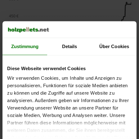
450 €
400 €
Zustimmung
Details
Über Cookies
350 €
300 €
Diese Webseite verwendet Cookies
Wir verwenden Cookies, um Inhalte und Anzeigen zu
250 €
personalisieren, Funktionen für soziale Medien anbieten
September
Januar
Mai
zu können und die Zugriffe auf unsere Website zu
2025
2026
2026
analysieren. Außerdem geben wir Informationen zu Ihrer
lose Ware
Sackware
Verwendung unserer Website an unsere Partner für
Die aktuelle Preisentwicklung für Holzpellets in Deutschland
soziale Medien, Werbung und Analysen weiter. Unsere
können Sie jederzeit auf unserer
Pelletspreise
-Seite
Partner führen diese Informationen möglicherweise mit
nachvollziehen.
weiteren Daten zusammen, die Sie ihnen bereitgestellt
haben oder die sie im Rahmen Ihrer Nutzung der Dienste