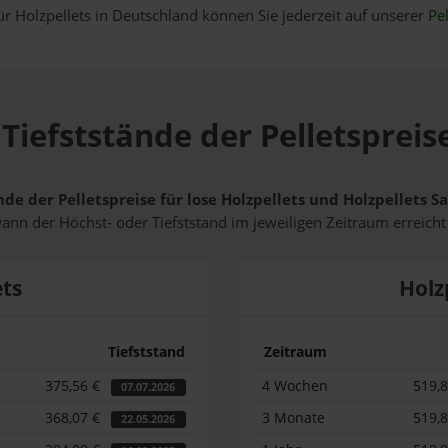
ür Holzpellets in Deutschland können Sie jederzeit auf unserer
Pel
Tiefststände der Pelletsprei
nde der Pelletspreise für lose Holzpellets und Holzpellets
wann der Höchst- oder Tiefststand im jeweiligen Zeitraum erreich
ets
Holz
Tiefststand
Zeitraum
375,56 €
4 Wochen
519,
07.07.2026
368,07 €
3 Monate
519,
22.05.2026