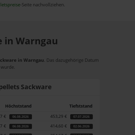
letspreise
-Seite nachvollziehen.
se in Warngau
 Sackware in Warngau
. Das dazugehörige Datum
t wurde.
pellets Sackware
Höchststand
Tiefststand
87 €
453,29 €
06.08.2026
07.07.2026
87 €
414,60 €
06.08.2026
02.06.2026