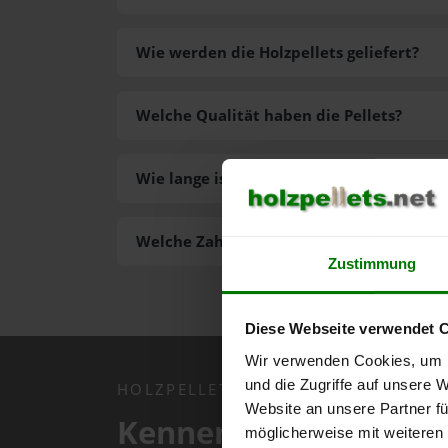
Wie werden die Holzpellets geliefert?
Welche Qualität haben die Pellets?
Wie lange ist die Lieferzeit der Pellets?
Welche Zahlungsarten gibt es?
Zustimmung
Diese Webseite verwendet 
Wir verwenden Cookies, um I
und die Zugriffe auf unsere 
HOLZPELLETS.NET APP
Website an unsere Partner fü
Kennen Sie schon uns
möglicherweise mit weiteren