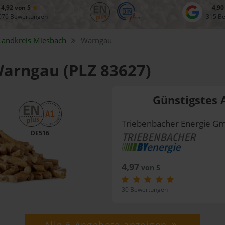
4,92 von 5
4,90
076 Bewertungen
315 B
Landkreis
Miesbach
Warngau
 Warngau (PLZ 83627)
Günstigstes 
Triebenbacher Energie G
DE516
4,97
von 5
30 Bewertungen