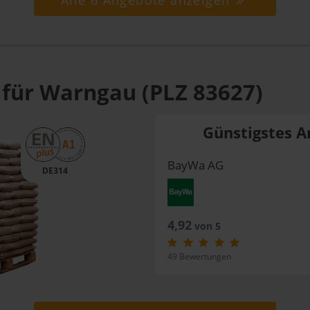
Alle 6 Angebote anzeigen
 für Warngau (PLZ 83627)
Günstigstes A
BayWa AG
DE314
4,92
von 5
49 Bewertungen