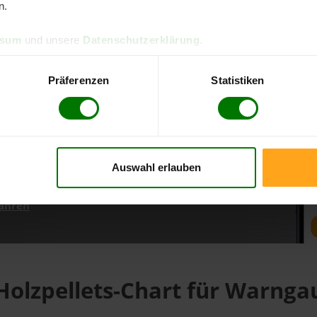
n.
ssum
und unsere
Datenschutzerklärung
.
d direkt online bestellen
m aktuellen Stand
Präferenzen
Statistiken
erfolgen
Auswahl erlauben
fahren
Holzpellets-Chart für Warnga