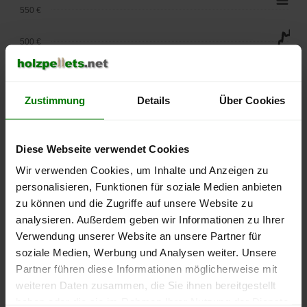
550 €
500 €
450 €
Zustimmung
Details
Über Cookies
400 €
350 €
Diese Webseite verwendet Cookies
300 €
Wir verwenden Cookies, um Inhalte und Anzeigen zu
personalisieren, Funktionen für soziale Medien anbieten
250 €
zu können und die Zugriffe auf unsere Website zu
September
Januar
Mai
analysieren. Außerdem geben wir Informationen zu Ihrer
2025
2026
2026
Verwendung unserer Website an unsere Partner für
lose Ware
Sackware
soziale Medien, Werbung und Analysen weiter. Unsere
Die aktuelle Preisentwicklung für Holzpellets in Deutschland
Partner führen diese Informationen möglicherweise mit
können Sie jederzeit auf unserer
Pelletspreise
-Seite
weiteren Daten zusammen, die Sie ihnen bereitgestellt
nachvollziehen.
haben oder die sie im Rahmen Ihrer Nutzung der Dienste