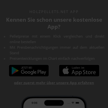
HOLZPELLETS.NET APP
Kennen Sie schon unsere kostenlose
App?
Pelletpreise mit einem Klick vergleichen und direkt
online bestellen
Mit Preisbenachrichtigungen immer auf dem aktuellen
Stand
Preisentwicklungen im Chart einfach nachverfolgen
oder zuerst mehr über unsere App erfahren