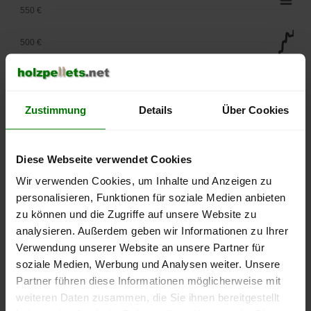
550 €
500 €
450 €
400 €
Zustimmung
Details
Über Cookies
350 €
Diese Webseite verwendet Cookies
300 €
Wir verwenden Cookies, um Inhalte und Anzeigen zu
personalisieren, Funktionen für soziale Medien anbieten
250 €
September
Januar
Mai
zu können und die Zugriffe auf unsere Website zu
2025
2026
2026
analysieren. Außerdem geben wir Informationen zu Ihrer
lose Ware
Sackware
Verwendung unserer Website an unsere Partner für
soziale Medien, Werbung und Analysen weiter. Unsere
Die aktuelle Preisentwicklung für Holzpellets in Deutschland
Partner führen diese Informationen möglicherweise mit
können Sie jederzeit auf unserer
Pelletspreise
-Seite
weiteren Daten zusammen, die Sie ihnen bereitgestellt
nachvollziehen.