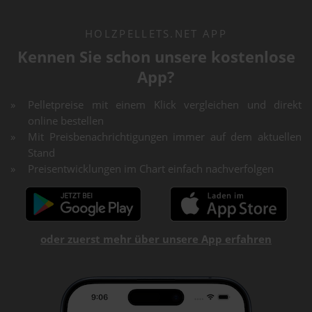
HOLZPELLETS.NET APP
Kennen Sie schon unsere kostenlose
App?
Pelletpreise mit einem Klick vergleichen und direkt
online bestellen
Mit Preisbenachrichtigungen immer auf dem aktuellen
Stand
Preisentwicklungen im Chart einfach nachverfolgen
oder zuerst mehr über unsere App erfahren