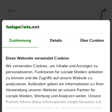
500 €
450 €
400 €
Zustimmung
Details
Über Cookies
350 €
300 €
Diese Webseite verwendet Cookies
Wir verwenden Cookies, um Inhalte und Anzeigen zu
250 €
personalisieren, Funktionen für soziale Medien anbieten
September
Januar
Mai
2025
2026
2026
zu können und die Zugriffe auf unsere Website zu
analysieren. Außerdem geben wir Informationen zu Ihrer
lose Ware
Sackware
Verwendung unserer Website an unsere Partner für
Die aktuelle Preisentwicklung für Holzpellets in Deutschland
soziale Medien, Werbung und Analysen weiter. Unsere
können Sie jederzeit auf unserer
Pelletspreise
-Seite
Partner führen diese Informationen möglicherweise mit
nachvollziehen.
weiteren Daten zusammen, die Sie ihnen bereitgestellt