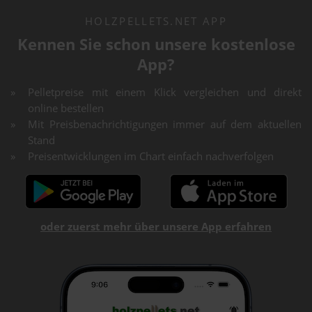
HOLZPELLETS.NET APP
Kennen Sie schon unsere kostenlose
App?
Pelletpreise mit einem Klick vergleichen und direkt
online bestellen
Mit Preisbenachrichtigungen immer auf dem aktuellen
Stand
Preisentwicklungen im Chart einfach nachverfolgen
oder zuerst mehr über unsere App erfahren